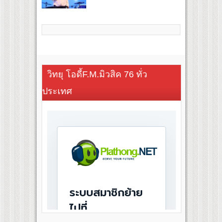
วิทยุ โอดี้F.M.มิวสิค 76 ทั่ว
ประเทศ