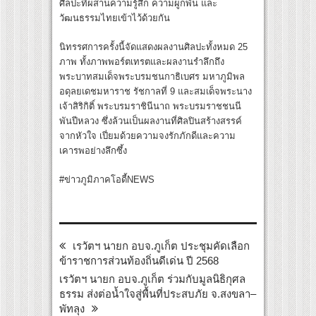
ศิลปะที่ผสานความรู้สึก ความผูกพัน และ
วัฒนธรรมไทยเข้าไว้ด้วยกัน
นิทรรศการครั้งนี้จัดแสดงผลงานศิลปะทั้งหมด 25
ภาพ ทั้งภาพพอร์ตเทรตและผลงานรำลึกถึง
พระบาทสมเด็จพระบรมชนกาธิเบศร มหาภูมิพล
อดุลยเดชมหาราช รัชกาลที่ 9 และสมเด็จพระนาง
เจ้าสิริกิติ์ พระบรมราชินีนาถ พระบรมราชชนนี
พันปีหลวง ซึ่งล้วนเป็นผลงานที่ศิลปินสร้างสรรค์
จากหัวใจ เปี่ยมด้วยความจงรักภักดีและความ
เคารพอย่างลึกซึ้ง
#ข่าวภูมิภาคโอดี้NEWS
เรวัตฯ นายก อบจ.ภูเก็ต ประชุมคัดเลือก
ข้าราชการส่วนท้องถิ่นดีเด่น ปี 2568
เรวัตฯ นายก อบจ.ภูเก็ต ร่วมกับมูลนิธิกุศล
ธรรม ส่งต่อน้ำใจสู่พื้นที่ประสบภัย จ.สงขลา–
พัทลุง