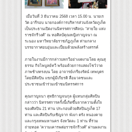
เมื่อวันที่ 3 ธันวาคม 2568 เวลา 15.00 น. นายเร
วัต อารีรอบ นายกองค์การบริหารส่วนจังหวัดภูเก็ต
เป็นประธานเปิดงานนิทรรศการศิลปะ “สายใย แห่ง
ราชจักรีวงศ์” ณ หอศิลป์คุณหญิงกาญจนา ณ
ระนอง มหาวิทยาลัยราชภัฏภูเก็ต ท่ามกลาง
บรรยากาศอบอุ่นและเปี่ยมด้วยพลังสร้างสรรค์
ภายในงานมีการกล่าวบทกวีอย่างงดงามโดย คุณสุ
ธรรม กิจไพบูลย์ทวี พร้อมด้วยการแสดงโชว์วาด
ภาพช้างทรงบน โดย อาจารย์เกรียงรัตน์ เทพบุตร
โดยมีศิลปิน แขกผู้มีเกียรติ สื่อมวลชนและ
ประชาชนเข้าร่วมเข้าชมนิทรรศการ
คุณกาญจนา สุทธิกาญจนกุล ผู้แทนกลุ่มศิลปิน
กล่าวว่า นิทรรศการครั้งนี้เกิดขึ้นจากความตั้งใจ
ของศิลปิน 21 ท่าน ประกอบด้วยศิลปินภูเก็ต 17
ท่าน และศิลปินรับเชิญจาก พังงา ตรัง หนองคาย
และกรุงเทพมหานคร จังหวัดละ 1 ท่าน ที่ร่วม
ถ่ายทอด “ความเคารพต่อราชจักรีวงศ์” ผ่านผลงาน