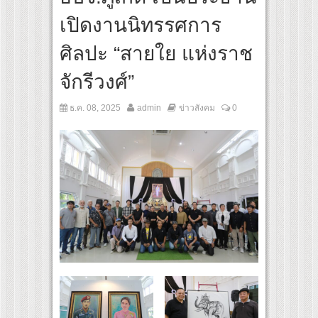
นทางจาการ์ตา-กรุงเทพฯ เสริม Air Connectivity ดึงนักท่องเที่ยวคุณภาพจากอินโดนีเซีย เร
เปิดงานนิทรรศการ
ral Communication Night” สุดยิ่งใหญ่ ณ กรุงเทพฯ ขนทัพศิลปินชั้นนำ พร้อมกาล่าไนท์ส
ศิลปะ “สายใย แห่งราช
จักรีวงศ์”
ธ.ค. 08, 2025
admin
ข่าวสังคม
0