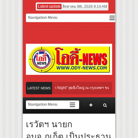
Latest update
สิงหาคม 9th, 2026 9:14 AM
ral Communication Night” สุดยิ่งใหญ่ ณ กรุงเทพฯ ขนทัพศิลปินชั้นนำ พร้อมกาล่าไนท์ส
LATEST NEWS
จังหวะแอโรบิกสุดมันส์ ในกิจกรรม “EM-ROBIC DANCE FOR MOM @BENCHASIRI PARK
ุดแห่งปีจาก NUUI Starathon 8.8 “บอส-โนอึล” เปิดประเดิมเคะ-เมะ สุดเซอร์ไพร้ส์วันแร
เรวัตฯ นายก
ดเกมใหม่ในวงการการศึกษา เปิดตัว “SCA PLUS” แพลตฟอร์มการเรียนรู้ “Creative Arts &
อดการลงทุนในธุรกิจการศึกษากว่า 100 ล้านบาท
อบจ.ภูเก็ต เป็นประธาน