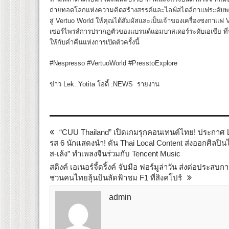
ถ่ายทอดโลกแห่งความคิดสร้างสรรค์และไลฟ์สไตล์กาแฟระดับพ
สู่ Vertuo World ให้คุณได้สัมผัสและเป็นเจ้าของเครื่องชงกาแฟ V
เซอร์ไพรส์การปรากฏตัวของแบรนด์แอมบาสเดอร์ระดับเอเชีย ที่จ
ให้กับค่ำคืนแห่งการเปิดตัวครั้งนี้
#Nespresso #VertuoWorld #PresstoExplore
ข่าว Lek..Yotita โอดี้ :NEWS รายงาน
“CUU Thailand” เปิดเกมรุกคอนเทนต์ไทย! ประกาศ Lin
รส 6 นักแสดงนำ! ดัน Thai Local Content ส่งออกศิลปินไ
ส-เล้ง” ทำเพลงจีนร่วมกับ Tencent Music
สติงค์ เอเนอร์จี้ดริ้งค์ จับมือ ฟอร์มูล่าวัน ส่งต่อประสบ
ชวนคนไทยลุ้นบินลัดฟ้าชม F1 ที่สิงคโปร์
admin