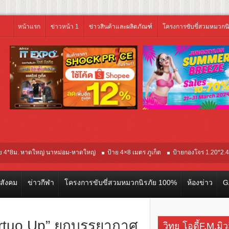
หน้าแรก
ข่าวหน้า 1
ข่าวสินค้าและผลิตภัณฑ์
โครงการขับขี่สวมหมวกน
หาดใหญ่ นาหม่อม-หาดใหญ่
ป้าย 4×8 เมตร ภูเก็ต
ป้ายกองโจร 1.20*2.40 อินเด็ก
วสังคม
ข่าวกีฬา
โครงการขับขี่สวมหมวกนิรภัย 100%
ห้องข่าว
G
ertuo Up” ยกบรรยากาศ
วิทยุ โอดี้F.M.มิ