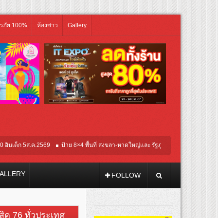
ิรภัย 100%
ห้องข่าว
Gallery
 5ส.ค.2569
ป้าย 8×4 พื้นที่ สงขลา-หาดใหญ่และ รัฐภูมิ-หาดใหญ่
ป้าย 8×4 พื้นที
ALLERY
FOLLOW
วสิค 76 ทั่วประเทศ