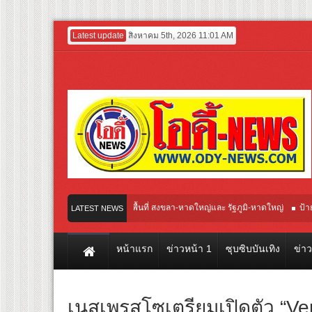
Latest update
สิงหาคม 5th, 2026 11:01 AM
ฐภูมิ-หาดใหญ่
ป้าย 8×4 พื้นที่ สงขลา-หาดใหญ่และ รัฐภูมิ-หาดใหญ่
ป้าย 4*8ม. 
LATEST NEWS
หน้าแรก
ข่าวหน้า 1
ซุบซิบบันเทิง
ข่า
เนสเพรสโซเตรียมเปิดตัว “V