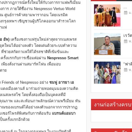
างปรากฏการณ์ครั้งใหม่ให้กับวงการกาแฟพรีเมียม
...
ทางการ ภายใต้ชื่องาน Nespresso Vertuo World
ม.
69 ณ ศูนย์การค้าสยามพารากอน โดยเนรมิต
งกรุงเทพฯ เชิญชวนผู้บริโภคออกมาสำรวจโลก
กาแฟ
เรวั
อ อัพ)
เครื่องชงกาแฟรุ่นใหม่ล่าสุดจากเนสเพรส
พ.
ุคใหม่ได้อย่างลงตัว โดดเด่นด้วยระบบทำความ
ที่ช่วยสกัดกาแฟให้ได้รสชาติที่เข้มข้นและ
ะครั้งแรกกับการเชื่อมต่อผ่าน
Nespresso Smart
“ฟาต
พียงสั่งงานผ่านสมาร์ทโฟน เพื่อมอบ
พ.
ยดาย
Friends of Nespresso อย่าง
ชมพู่ อารยา เอ
นพรมแดงเมืองคานส์ มาร่วมถ่ายทอดมุมมองความคิด
สเพรสโซ โดยทั้งสองถือเป็นบุคคลที่มี
์คุณภาพ และสะท้อนภาพลักษณ์ความพรีเมียม ทัน
งานก่อสร้างคร
วิญญาณของแบรนด์ได้อย่างลงตัวนอกจากการปรากฏ
เซอร์ไพรส์พิเศษกับการต้อนรับ
แบรนด์แอมบา
็นครั้งแรกอีกด้วย
คานส์ ณ ใจกลางกรุงเทพฯ ในงานเปิดตัวที่