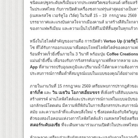
ชนิดแคปซูลระดับพรีเมียมจากประเทศสวิตเซอร์แลนด์ เตรียมสร้
ในประเทศไทย กับการเปิดตัวเครื่องชงกาแฟรุ่นล่าสุดอย่างเป็น
(เนสเพรสโซ เวอร์ทูโอ เวิล์ด) ในวันที่ 15 – 19 กรกฎาคม 25
บรรยากาศและแรงบันดาลใจจากเมืองคานส์ มาสร้างสีสันใจกลา
ของกาแฟพรีเมียม และความเป็นไปได้ที่ไม่มีที่สิ้นสุดในทุกแก้ว
หนึ่งในไฮไลต์สำคัญของงานคือ การเปิดตัว
Vertuo Up (
เวอร์ทูโ
โซ ที่ได้รับการออกแบบมาเพื่อตอบโจทย์ไลฟ์สไตล์ของคอกาแฟย
ร้อนที่รวดเร็วยิ่งขึ้นภายใน 3 วินาที พร้อมปุ่ม
Coffee Creations
แม่นยำยิ่งขึ้น เพื่อรองรับการรังสรรค์เมนูกาแฟที่หลากหลาย เเล
App
ที่สามารถปรับอุณหภูมิและปริมาณน้ำได้ตามความต้องการ เ
ประสบการณ์การดื่มด่ำที่สมบูรณ์แบบในแบบของคุณได้อย่างง่า
ภายในงานวันที่ 15 กรกฎาคม 2569 เตรียมพบการปรากฎตัวของ 
ฮาร์เก็ต
และ
วิน เมธวิน โอภาสเอี่ยมขจร
ที่เพิ่งสร้างสีสันบ
สร้างสรรค์ ผ่านไลฟ์สไตล์และประสบการณ์กาแฟในแบบฉบับของเน
เอกลักษณ์โดดเด่น มีความพิถีพิถันในการเลือกสรรประสบการณ
สมัย และความกล้าที่จะค้นพบสิ่งใหม่ ๆ ซึ่งสอดคล้องกับจิต
ตัวของสองไอคอนแห่งวงการไลฟ์สไตล์แล้ว เนสเพรสโซยังเตรียม
สเดอร์ระดับเอเชีย
ที่จะเดินทางมาร่วมงานเปิดตัวในประเทศไทยเป
ห้ามพลาด เตรียมร่วมสัมผัสบรรยากาศและแรงบันดาลใจจากเมือง