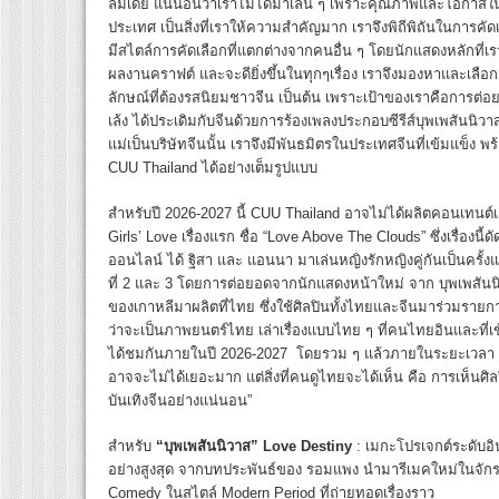
ลมีเดีย แน่นอนว่าเราไม่ได้มาเล่น ๆ เพราะคุณภาพและโอกาสใ
ประเทศ เป็นสิ่งที่เราให้ความสำคัญมาก เราจึงพิถีพิถันในการค
มีสไตล์การคัดเลือกที่แตกต่างจากคนอื่น ๆ โดยนักแสดงหลักที่เ
ผลงานคราฟต์ และจะดียิ่งขึ้นในทุกๆเรื่อง เราจึงมองหาและเลือก
ลักษณ์ที่ต้องรสนิยมชาวจีน เป็นต้น เพราะเป้าของเราคือการต่
เล้ง ได้ประเดิมกับจีนด้วยการร้องเพลงประกอบซีรีส์บุพเพสันนิวา
แม่เป็นบริษัทจีนนั้น เราจึงมีพันธมิตรในประเทศจีนที่เข้มแข็
CUU Thailand ได้อย่างเต็มรูปแบบ
สำหรับปี 2026-2027 นี้ CUU Thailand อาจไม่ได้ผลิตคอนเทนต์เ
Girls’ Love เรื่องแรก ชื่อ “Love Above The Clouds” ซึ่งเรื่อง
ออนไลน์ ได้ ฐิสา และ แอนนา มาเล่นหญิงรักหญิงคู่กันเป็นครั้งแร
ที่ 2 และ 3 โดยการต่อยอดจากนักแสดงหน้าใหม่ จาก บุพเพสันนิว
ของเกาหลีมาผลิตที่ไทย ซึ่งใช้ศิลปินทั้งไทยและจีนมาร่วมราย
ว่าจะเป็นภาพยนตร์ไทย เล่าเรื่องแบบไทย ๆ ที่คนไทยอินและที่เข
ได้ชมกันภายในปี 2026-2027 โดยรวม ๆ แล้วภายในระยะเวลา 2 ป
อาจจะไม่ได้เยอะมาก แต่สิ่งที่คนดูไทยจะได้เห็น คือ การเห็
บันเทิงจีนอย่างแน่นอน”
สำหรับ
“บุพเพสันนิวาส”
Love Destiny
: เมกะโปรเจกต์ระดับอิ
อย่างสูงสุด จากบทประพันธ์ของ รอมแพง นำมารีเมคใหม่ในจักรว
Comedy ในสไตล์ Modern Period ที่ถ่ายทอดเรื่องราว