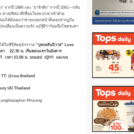
ง” จากปี 1986 และ “อาร์กติก” จากปี 2061—กลับ
 หางปริศนาที่เชื่อมโยงพวกเขาเข้าด้วย
งสองได้ค้นพบว่าชายแปลกหน้าที่เคยปรากฏใน
เปลี่ยนเป็นความรัก แม้รู้ดีว่าวันหนึ่งโชคชะตา
ได้ในซีรีส์พหุจักรวาล
“บุพเพสันนิวาส”
Love
 เวลา
22.30
น. เริ่มตอนแรกวันอังคาร
T
เวลา
23.00
น. บนแอป
iQIYI
และบน
 TT: @cuu.thailand
tury UU Thailand
#Lengthanaphon #AuLeng