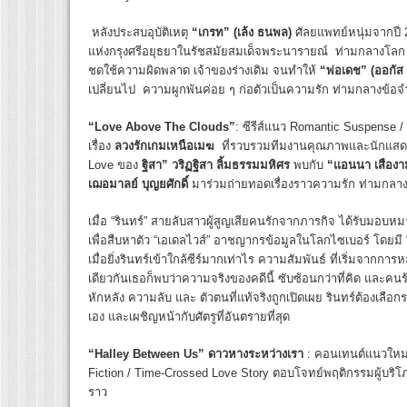
หลังประสบอุบัติเหตุ
“เกรท”
(เล้ง ธนพล)
ศัลยแพทย์หนุ่มจากปี 2
แห่งกรุงศรีอยุธยาในรัชสมัยสมเด็จพระนารายณ์ ท่ามกลางโลก อด
ชดใช้ความผิดพลาด เจ้าของร่างเดิม จนทำให้
“พ่อเดช”
(ออกัส
เปลี่ยนไป ความผูกพันค่อย ๆ ก่อตัวเป็นความรัก ท่ามกลางข้
“Love Above The Clouds”
: ซีรีส์แนว Romantic Suspense 
เรื่อง
ลวงรักเกมเหนือเมฆ
ที่รวบรวมทีมงานคุณภาพและนักแสดงระด
Love ของ
ฐิสา” วริฏฐิสา ลิ้มธรรมมหิศร
พบกับ
“แอนนา เสืองาม
เฌอมาลย์ บุญยศักดิ์
มาร่วมถ่ายทอดเรื่องราวความรัก ท่ามกลา
เมื่อ “รินทร์” สายลับสาวผู้สูญเสียคนรักจากภารกิจ ได้รับมอบห
เพื่อสืบหาตัว “เอเดลไวส์” อาชญากรข้อมูลในโลกไซเบอร์ โดยมี “ซี
เมื่อยิ่งรินทร์เข้าใกล้ซีร์มากเท่าไร ความสัมพันธ์ ที่เริ่มจา
เดียวกันเธอก็พบว่าความจริงของคดีนี้ ซับซ้อนกว่าที่คิด และคนร้า
หักหลัง ความลับ และ ตัวตนที่แท้จริงถูกเปิดเผย รินทร์ต้องเลือก
เอง และเผชิญหน้ากับศัตรูที่อันตรายที่สุด
“Halley Between Us”
ดาวหางระหว่างเรา
: คอนเทนต์แนวใหม
Fiction / Time-Crossed Love Story ตอบโจทย์พฤติกรรมผู้บริโ
ราว