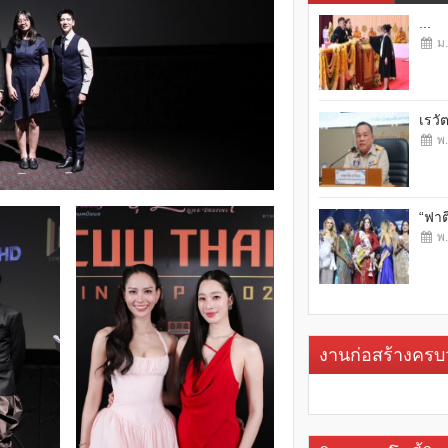
...
ม.
เรวั
พ.
“ฟาต
พ.
งานก่อสร้างคร