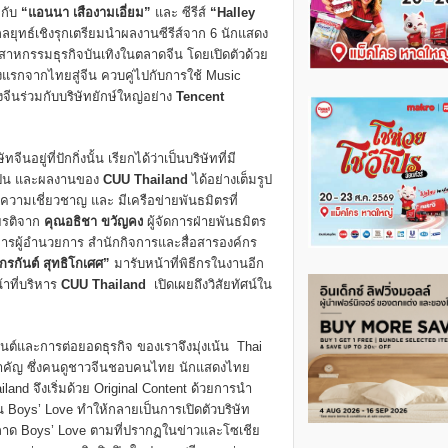
กับ
“แอนนา เสืองามเอี่ยม”
และ ซีรีส์
“Halley
กลยุทธ์เชิงรุกเตรียมนำผลงานซีรีส์จาก 6 นักแสดง
ุตสาหกรรมธุรกิจบันเทิงในตลาดจีน โดยเปิดตัวด้วย
องแรกจากไทยสู่จีน ควบคู่ไปกับการใช้ Music
จีนร่วมกับบริษัทยักษ์ใหญ่อย่าง
Tencent
ทจีนอยู่ที่ปักกิ่งนั้น เรียกได้ว่าเป็นบริษัทที่มี
ลปิน และผลงานของ
CUU Thailand
ได้อย่างเต็มรูป
วามเชี่ยวชาญ และ มีเครือข่ายพันธมิตรที่
ียรติจาก
คุณอธิชา ขวัญคง
ผู้จัดการฝ่ายพันธมิตร
รผู้อำนวยการ สำนักกิจการและสื่อสารองค์กร
กรกันต์ สุทธิโกเศศ”
มารับหน้าที่พิธีกรในงานอีก
าที่บริหาร
CUU Thailand
เปิดเผยถึงวิสัยทัศน์ใน
เทนต์และการต่อยอดธุรกิจ ของเราจึงมุ่งเน้น Thai
็นสำคัญ ซึ่งคนดูชาวจีนชอบคนไทย นักแสดงไทย
d จึงเริ่มด้วย Original Content ด้วยการนำ
ั่น Boys’ Love ทำให้กลายเป็นการเปิดตัวบริษัท
าด Boys’ Love ตามที่ปรากฏในข่าวและโซเชีย