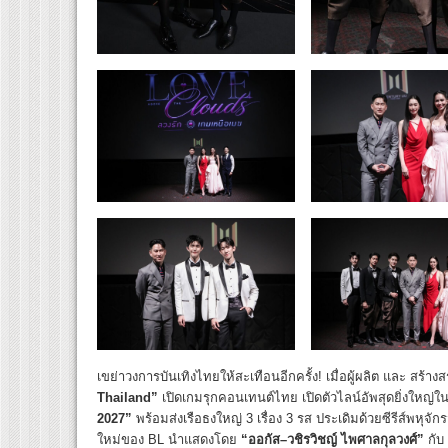
เขย่าวงการบันเทิงไทยให้สะเทือนอีกครั้ง! เมื่อผู้ผลิต และ สร้
Thailand”
เปิดเกมรุกคอนเทนต์ไทย
เปิดตัวไลน์อัพสุดยิ่งใหญ่
2027”
พร้อมส่งเรือธงใหญ่ 3 เรื่อง 3 รส ประเดิมด้วยซีรีส์พหุจั
ใหม่ของ BL นำแสดงโดย
“ออกัส
–
วชิรวิชญ์ ไพศาลกุลวงศ์”
กับ