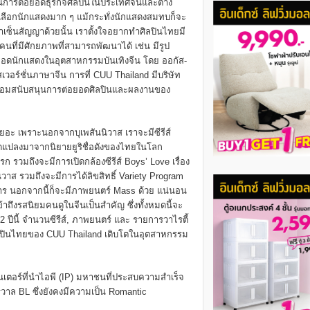
นการต่อยอดธุรกิจศิลปินในประเทศจีนและต่าง
ัดเลือกนักแสดงมาก ๆ แม้กระทั่งนักแสดงสมทบก็จะ
ราเซ็นสัญญาด้วยนั้น เราตั้งใจอยากทำศิลปินไทยมี
คนที่มีศักยภาพที่สามารถพัฒนาได้ เช่น มีรูป
อยอดนักแสดงในอุตสาหกรรมบันเทิงจีน โดย ออกัส-
สเวอร์ชั่นภาษาจีน การที่ CUU Thailand มีบริษัท
ง พร้อมสนับสนุนการต่อยอดศิลปินและผลงานของ
ยอะ เพราะนอกจากบุเพสันนิวาส เราจะมีซีรีส์
นี้ดัดแปลงมาจากนิยายยูริชื่อดังของไทยในโลก
ก รวมถึงจะมีการเปิดกล้องซีรีส์ Boys’ Love เรื่อง
าส รวมถึงจะมีการได้ลิขสิทธิ์ Variety Program
การ นอกจากนี้ก็จะมีภาพยนตร์ Mass ด้วย แน่นอน
้าถึงรสนิยมคนดูในจีนเป็นสำคัญ ซึ่งทั้งหมดนี้จะ
ีนี้ จำนวนซีรีส์, ภาพยนตร์ และ รายการวาไรตี้
นศิลปินไทยของ CUU Thailand เติบโตในอุตสาหกรรม
นเตอร์ที่นำไอพี (IP) มหาชนที่ประสบความสำเร็จ
าล BL ซึ่งยังคงมีความเป็น Romantic