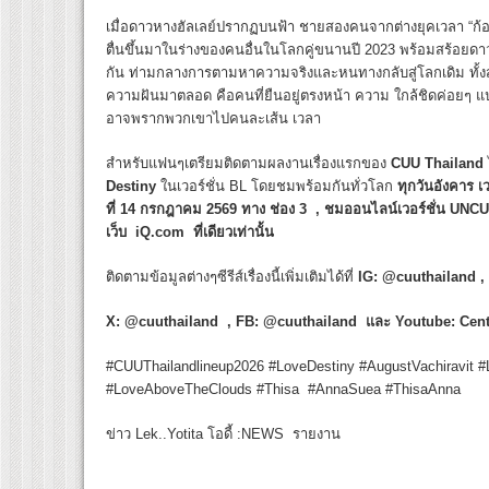
เมื่อดาวหางฮัลเลย์ปรากฏบนฟ้า ชายสองคนจากต่างยุคเวลา “ก้อ
ตื่นขึ้นมาในร่างของคนอื่นในโลกคู่ขนานปี 2023 พร้อมสร้อยดาว
กัน ท่ามกลางการตามหาความจริงและหนทางกลับสู่โลกเดิม ทั้
ความฝันมาตลอด คือคนที่ยืนอยู่ตรงหน้า ความ ใกล้ชิดค่อยๆ แปร
อาจพรากพวกเขาไปคนละเส้น เวลา
สำหรับแฟนๆเตรียมติดตามผลงานเรื่องแรกของ
CUU Thailand
Destiny
ในเวอร์ชั่น BL โดยชมพร้อมกันทั่วโลก
ทุกวันอังคาร
ที่
14
กรกฎาคม
2569
ทาง ช่อง
3
, ชมออนไลน์เวอร์ชั่น
UNCU
เว็บ
iQ.com
ที่เดียวเท่านั้น
ติดตามข้อมูลต่างๆซีรีส์เรื่องนี้เพิ่มเติมได้ที่
IG: @cuuthailand ,
X: @cuuthailand , FB: @cuuthailand
และ
Youtube: Cen
#CUUThailandlineup2026 #LoveDestiny #AugustVachiravit 
#LoveAboveTheClouds #Thisa #AnnaSuea #ThisaAnna
ข่าว Lek..Yotita โอดี้ :NEWS รายงาน