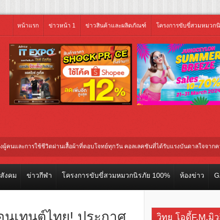
หน้าแรก
ข่าวหน้า 1
ข่าวสินค้าและผลิตภัณฑ์
โครงการขับขี่สวมหมวกน
รใช้ชีวิตผ่านเสื้อผ้าที่ตอบโจทย์ทุกวัน คอลเลคชันที่ได้รับแรงบันดาลใจจากความหลากห
ยรอคอย
ฉลองเทศกาลวันแม่ “ลิ้นติดโปรแฟร์ พาแม่มาชีทเดย์” ก้อง – ท็อป ชวน คุณแม่ลูก 
วสังคม
ข่าวกีฬา
โครงการขับขี่สวมหมวกนิรภัย 100%
ห้องข่าว
G
คอนเทนต์ไทย! ประกาศ
วิทยุ โอดี้F.M.มิ