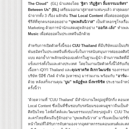
The Cloud”
(GL) นำแสดงโดย “
ฐิสา วริฏฐิสา ลิ้มธรรมมหิศร”
Between Us”
(
BL
)
เตรียมออกมาสู่สายตาแฟนๆแล้ว
ล่าสุดเผย
นำจากทั้ง 3 เรื่อง ผลักดัน
Thai Local Content
เพื่อต่อยอดสู่อ
ซีรีส์ที่ทุกคนรอคอยอย่าง
“บุพเพสันนิวาส”
เป็นหัวหอกชูโรงเรื่
Marketing ด้วยการนำนักแสดงคู่หลักอย่าง
“ออกัส
–
เล้ง”
ทำเพลง
Music
เพื่อต่อยอดในประเทศจีนอีกด้วย
สำหรับการเปิดตัวครั้งนี้ของ
CUU Thailand
ที่มีบริษัทแม่เป็นบริษั
พันธมิตรในประเทศจีนที่เข้มแข็งในการสนับสนุนการต่อยอดศิ
แบบ ตอกย้ำภาพลักษณ์ขององค์กรในฐานะผู้นำ ด้านการผลิตที่มีค
แข็งแกร่งทั้งในและต่างประเทศ โดยในงานเปิดตัวครั้งนี้ได้รับเก
เนื้อหา iQIYI Thailand และ
คุณชาคริต ดิเรกวัฒนชัย
รองกรรมกา
บริษัท บีอีซี เวิลด์ จำกัด (มหาชน) มาร่วมงาน พร้อมกับ
“อาร์ม
–
ด้วย หลังเสร็จงานคุณ “
บูม” พลัฎฐ์พล มิ่งพรพิชิต
ประธานเจ้าหน้
ครั้งนี้ว่า
“ด้วยความที่ “CUU Thailand” มีสำนักงานใหญ่อยู่ที่ปักกิ่ง คอน
Local Content ซึ่งเป็นที่ชื่นชอบกับรสนิยมของคนดูชาวจีนเป
ศิลปินไทย ไลฟ์สไตล์และวัฒนธรรมแบบไทยๆอยู่แล้ว CUU Thailan
ละครไทยที่คนจีนรู้จักอย่าง “บุพเพสันนิวาส” มารีเมคเป็นเวอร์ช
หน้าใหม่ที่ได้รับการจับตามองจากอุตสาหกรรมคอนเทนต์และตล