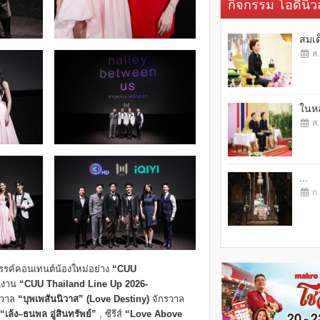
กิจกรรม โอดี้นิวส
สมเด
ส.
ในหล
ส.
...
ก.
างสรรค์คอนเทนต์น้องใหม่อย่าง
“CUU
ในงาน
“CUU Thailand Line Up 2026-
กรวาล
“บุพเพสันนิวาส”
(
Love Destiny
)
จักรวาล
“เล้ง
–
ธนพล อู่สินทรัพย์”
, ซีรีส์
“Love Above