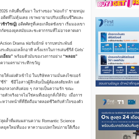
026 กลับตื่นขึ้นมา ในร่างของ “พ่อแก้ว” ชายหนุ่ม
ีตที่ไม่คุ้นเคย เขาพยายามปรับเปลี่ยนชีวิตและ
 วชิรวิชญ์)
อดีตศัตรูที่เคยเกลียดชังเขา เริ่มมองเขา
อจำกัดของยุคสมัยและชะตากรรมที่ไม่อาจคาดเดา
/ Action Drama ฟอร์มยักษ์ จากบทประพันธ์
ับแม่เหล็กอาทิ ครั้งแรกในการเล่นซีรีส์ Girls’
เอี่ยม”
พร้อมตัวมัมของวงการอย่าง
“พลอย”
งความดราม่าระทึกขวัญ
มายให้แฝงตัวเข้าไป ในบริษัทความมั่นคงไซเบอร์
ร์” ซีอีโอสาวผู้ลึกลับเป็นผู้ต้องสงสัยหลัก แต่
กการหลอกลวงกลับค่อย ๆ กลายเป็นความรัก ขณะ
ยตัวจริงอาจไม่ใช่คนที่เธอถูกสั่งให้จับ เมื่อการ
ระหว่างหน้าที่ที่ยึดถือมาตลอดชีวิตกับหัวใจของตัว
่สุดล้ำที่ผสมผสานความ Romantic Science
ภคยุคใหม่ที่มอง หาความแปลกใหม่ภายใต้เรื่อง