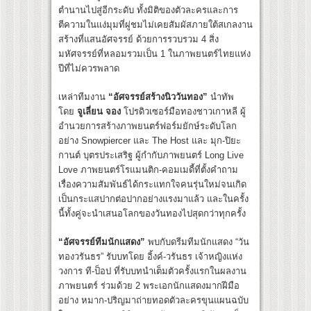
ตำนานไปสู่อีกระดับ ทั้งมิติของตัวละครและการ
ตีความในแง่มุมที่ผู่ชมไม่เคยสัมผัสภายใต้สเกลงาน
สร้างที่แสนอัศจรรย์ ด้วยการรวบรวม 4 สิ่ง
มหัศจรรย์ที่หลอมรวมเป็น 1 ในภาพยนตร์ไทยแห่ง
ปีที่ไม่ควรพลาด
เหล่าทีมงาน
“อัศจรรย์สร้างนิววันทอง”
นำทัพ
โดย
จูเลี่ยน จอง
โปรดิวเซอร์มือทองชาวเกาหลี ผู้
อำนวยการสร้างภาพยนตร์ฟอร์มยักษ์ระดับโลก
อย่าง Snowpiercer และ The Host และ มุก-ปิยะ
กานต์ บุตรประเสริฐ ผู้กำกับภาพยนตร์ Long Live
Love ภาพยนตร์โรแมนติก-คอมเมดี้ที่ตั้งคำถาม
เรื่องความสัมพันธ์ได้กระแทกใจคนรุ่นใหม่จนเกิด
เป็นกระแสปากต่อปากอย่างแรงมาแล้ว และในครั้ง
นี้ทั้งคู่จะนำเสนอโลกของวันทองไปสุดกว่าทุกครั้ง
“อัศจรรย์ทีมนักแสดง”
พบกับดรีมทีมนักแสดง “วัน
ทองวรันธร” รับบทโดย อิ้งค์-วรันธร เจ้าหญิงแห่ง
วงการ ที-ป็อป ที่รับบทนำเต็มตัวครั้งแรกในผลงาน
ภาพยนตร์ ร่วมด้วย 2 พระเอกนักแสดงมากฝีมือ
อย่าง หมาก-ปริญมาถ่ายทอดตัวละครขุนแผนฉบับ