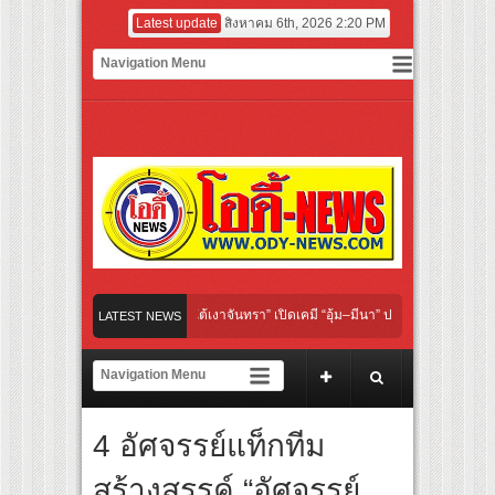
Latest update
สิงหาคม 6th, 2026 2:20 PM
inal “Under Her Rules ใต้เงาจันทรา” เปิดเคมี “อุ้ม–มีนา” ประกบคู่ครั้งสำคัญ ชวนแฟนปั
LATEST NEWS
คนไทย “เลิกอาย เลิกเงียบ เลิกชะล่าใจ” เรื่อง HPV ในแคมเปญ “HPV ไม่เป็นไร…ไม่ได้”
ยงเชียร์ สู่ทีมชาติไทย ชวนแฟนลูกยางใกล้ชิดนักตบสาวทีมชาติไทย 15 ส.ค.นี้
4 อัศจรรย์แท็กทีม
ฝาผนังระดับโลก “ปู่ม่านย่าม่าน” เรียนรู้นวัตกรรมผักเชียงดาใน “หอมแผ่นดินฯ”
สร้างสรรค์ “อัศจรรย์
ฟอร์มยักษ์ ‘คุณยายวรนาฏ’ (INHERIT) เตรียมคายตะขาบหนังไทยในรอบปฐมทัศน์โลก ณ 