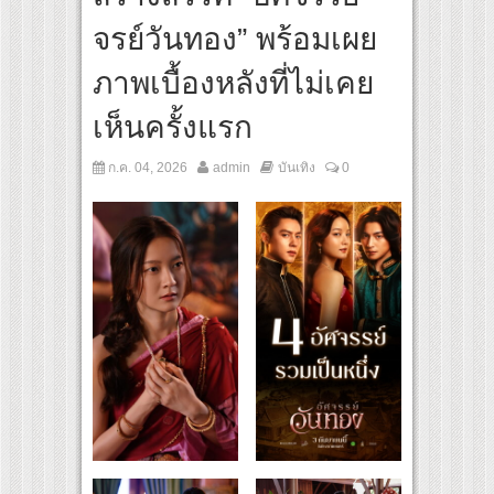
สุดชีวิต โกนหัวรับบทแม่ชี นำทีมนักแสดงประชันความสยอง!
จรย์วันทอง” พร้อมเผย
inal “Under Her Rules ใต้เงาจันทรา” เปิดเคมี “อุ้ม–มีนา” ประกบคู่ครั้งสำคัญ ชวนแฟนปั
ภาพเบื้องหลังที่ไม่เคย
เห็นครั้งแรก
ก.ค. 04, 2026
admin
บันเทิง
0