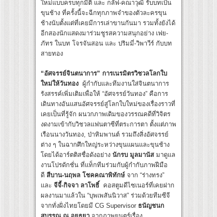
ใหม่แบบครบทุกมิติ และ กลัฟ-คณาวุฒิ รับบทเป็น
ขุนช้าง ที่ครั้งนี้จะฉีกทุกภาพจำของตัวละครขุน
ช้างนับตั้งแต่ที่เคยมีการเล่าขานกันมา รวมทั้งยังได้
อีกสองนักแสดงมาร่วมชูรสความสนุกอย่าง เฟย-
ภัทร ในบท โจรจันสอน และ ปริมมี่-วิพาวีร์ กับบท
สายทอง
“อัศจรรย์จินตนาการ” การเนรมิตรวิชวลโลกใบ
ใหม่ให้วันทอง
ผู้กำกับและทีมงานใส่จินตนาการ
รังสรรค์เพิ่มเติมเพื่อให้ “อัศจรรย์วันทอง” คือการ
เดินทางอันแสนอัศจรรย์สู่โลกใบใหม่ของเรื่องราวที่
เคยเป็นที่รู้จัก ผนวกภาพเดิมของวรรณคดีที่วิจิตร
งดงามเข้ากับวิชวลแฟนตาซีที่ตระการตา ตั้งแต่ภาพ
เรือนนางวันทอง, ป่าหิมพานต์ รวมถึงสิ่งอัศจรรย์
ต่าง ๆ ในฉากศึกใหญ่ระหว่างขุนแผนและขุนช้าง
โดยได้อาร์ตติสชื่อดังอย่าง
นักรบ มูลมานัส
มาดูแล
งานโปรดักชั่น ที่แท็กทีมร่วมกับผู้กำกับภาพฝีมือ
ดี
สีบาน-นฤพล โชคคณาพิทักษ์
จาก “ร่างทรง”
และ
จีจี้
-กิจจา ลาโพธิ์
คอสตูมดีไซเนอร์ที่เคยฝาก
ผลงานมาแล้วใน “บุพเพสันนิวาส” ร่วมด้วยทีมซีจี
จากทั่งฝั่งไทยโดยมี CG Supervisor
ธนัญชนก
สุบรรณ ณ อยุธยา
จากภาพยนตร์เรื่อง