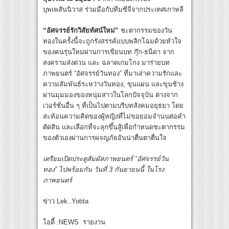
บุพเพสันนิวาส ร่วมมือกับทีมซีจีจากประเทศเกาหลี
“อัศจรรย์รักวิสัยทัศน์ใหม่”
ชะตากรรมของวัน
ทองในครั้งนี้จะถูกรังสรรค์แบบพลิกโฉมด้วยหัวใจ
ของคนรุ่นใหม่ผ่านการเขียนบท กุ๊ก-ธนีดา จาก
สงครามส่งด่วน และ ฉลาดเกมโกง มาร่ายบท
ภาพยนตร์ “อัศจรรย์วันทอง” ที่มาเล่าความรักและ
ความสัมพันธ์ระหว่างวันทอง, ขุนแผน และขุนช้าง
ผ่านมุมมองของหนุ่มสาวในโลกปัจจุบัน ต่างจาก
เวอร์ชั่นอื่น ๆ ที่เป็นไปตามบริบทสังคมอยุธยา โดย
สะท้อนความคิดของผู้หญิงที่ไม่ขอยอมจำนนต่อคำ
ตัดสิน และเลือกที่จะลุกขึ้นสู้เพื่อกำหนดชะตากรรม
ของตัวเองผ่านการผจญภัยอันน่าตื่นตาตื่นใจ
เตรียมเปิดประตูสัมผัสภาพยนตร์ “อัศจรรย์วัน
ทอง” ไปพร้อมกัน วันที่ 3 กันยายนนี้ ในโรง
ภาพยนตร์
ข่าว Lek..Yotita
โอดี้ :NEWS รายงาน