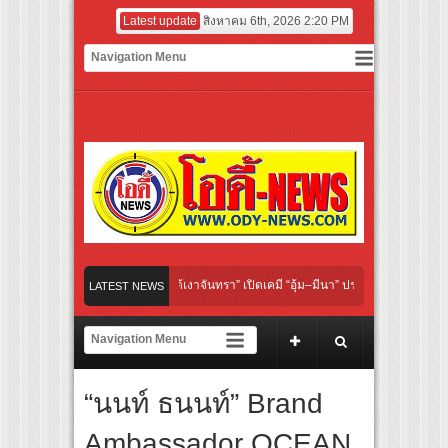
Latest update
สิงหาคม 6th, 2026 2:20 PM
 “Under Her Rules ใต้เงาจันทรา” เปิดเคมี “อุ้ม–มีนา” ประกบคู่ครั้งสำคัญ ชวนแฟนปักหม
LATEST NEWS
ย “เลิกอาย เลิกเงียบ เลิกชะล่าใจ” เรื่อง HPV ในแคมเปญ “HPV ไม่เป็นไร…ไม่ได้”
ชียร์ สู่ทีมชาติไทย ชวนแฟนลูกยางใกล้ชิดนักตบสาวทีมชาติไทย 15 ส.ค.นี้
“นนท์ ธนนท์” Brand
ังระดับโลก “ปู่ม่านย่าม่าน” เรียนรู้นวัตกรรมผักเชียงดาใน “หอมแผ่นดินฯ”
Ambassador OCEAN
มยักษ์ ‘คุณยายวรนาฏ’ (INHERIT) เตรียมคายตะขาบหนังไทยในรอบปฐมทัศน์โลก ณ เทศก