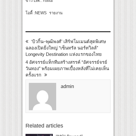
ข่าว Lek..Yotita
โอดี้ :NEWS รายงาน
‘บิวกิ้น–พุฒิพงศ์’ เสิร์ฟโมเมนต์สุดพิเศษ
ฉลองเปิดยิ่งใหญ่ “เซ็นทรัล นอร์ทวิลล์”
Longevity Destination แห่งแรกของไทย
4 อัศจรรย์แท็กทีมสร้างสรรค์ “อัศจรรย์จรย์
วันทอง” พร้อมเผยภาพเบื้องหลังที่ไม่เคยเห็น
ครั้งแรก
admin
Related articles