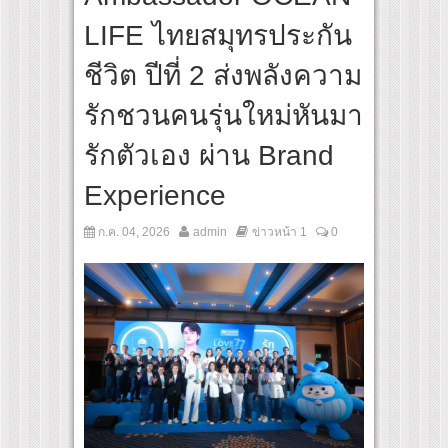
สุดชีวิต โกนหัวรับบทแม่ชี นำทีมนักแสดงประชันความสยอง!
LIFE ไทยสมุทรประกัน
 “Under Her Rules ใต้เงาจันทรา” เปิดเคมี “อุ้ม–มีนา” ประกบคู่ครั้งสำคัญ ชวนแฟนปักหม
ชีวิต ปีที่ 2 ส่งพลังความ
รักชวนคนรุ่นใหม่หันมา
รักตัวเอง ผ่าน Brand
Experience
ก.ค. 04, 2026
admin
ข่าวหน้า 1
0