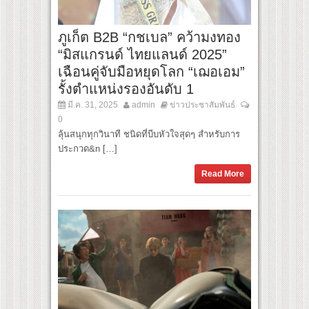
ภูเก็ต B2B “กชเบล” คว้ามงทอง
“มิสแกรนด์ ไทยแลนด์ 2025”
เฉือนคู่จับมือหยุดโลก “เฌอเอม”
รั้งตำแหน่งรองอันดับ 1
มี.ค. 31, 2025
admin
ข่าวประชาสัมพันธ์
0
ลุ้นสนุกทุกวินาที ชนิดที่บีบหัวใจสุดๆ สำหรับการ
ประกวด&n […]
Read More