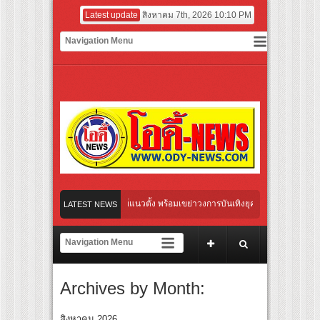
Latest update
สิงหาคม 7th, 2026 10:10 PM
ตรียมเดบิวต์ลงซีรีย์แนวตั้ง พร้อมเขย่าวงการบันเทิงยุคดิจิทัล
LATEST NEWS
Your Candy” พร้อมเสิร์ฟ MV สดใส ได้ “ต้าเหนิง” และ “ณิชา” ร่วมเติมสีสัน
ระแส ผิวโชกุ ผิวโชว์ได้ ตอบโจทย์คนรุ่นใหม่
Archives by Month:
der Her Rules ใต้เงาจันทรา” เปิดเคมี “อุ้ม–มีนา” ประกบคู่ครั้งสำคัญ ชวนแฟนปักหมุดรอ
ลิกอาย เลิกเงียบ เลิกชะล่าใจ” เรื่อง HPV ในแคมเปญ “HPV ไม่เป็นไร…ไม่ได้”
สิงหาคม 2026