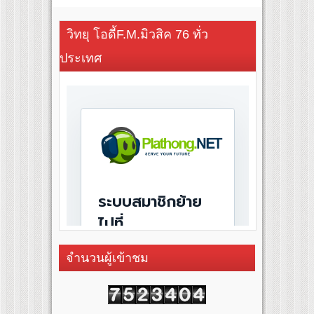
วิทยุ โอดี้F.M.มิวสิค 76 ทั่ว
ประเทศ
จำนวนผู้เข้าชม