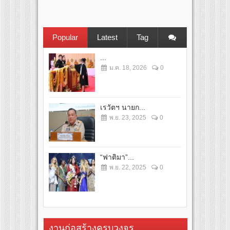
Popular
Latest
Tag
...
ม.ค. 18, 2026
0
เรวัตฯ นายก...
พ.ย. 23, 2025
0
“ฟาติมา”...
พ.ย. 22, 2025
0
งานก่อสร้างครบวงจร