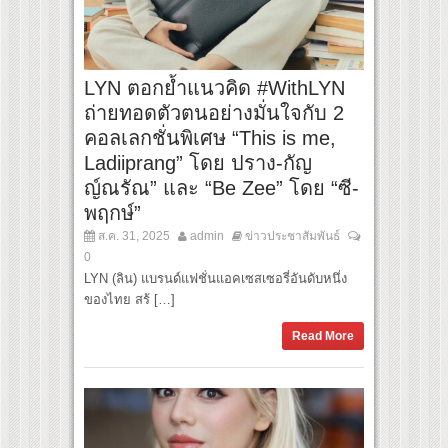
LYN ตอกย้ำแนวคิด #WithLYN
ถ่ายทอดตัวตนอย่างมั่นใจกับ 2
คอลเลกชั่นพิเศษ “This is me,
Ladiiprang” โดย ปราง-กัญ
ญ์ณรัณ” และ “Be Zee” โดย “ซี-
พฤกษ์”
ส.ค. 31, 2025
admin
ข่าวประชาสัมพันธ์
0
LYN (ลิน) แบรนด์แฟชั่นแอคเซสเซอรี่อันดับหนึ่ง
ของไทย สร้ […]
Read More