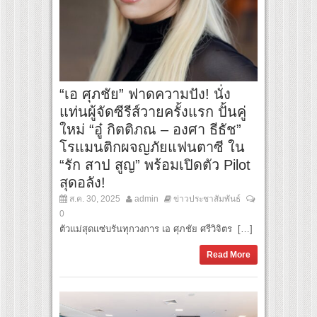
“เอ ศุภชัย” ฟาดความปัง! นั่ง
แท่นผู้จัดซีรีส์วายครั้งแรก ปั้นคู่
ใหม่ “อู๋ กิตติภณ – องศา ธีธัช”
โรแมนติกผจญภัยแฟนตาซี ใน
“รัก สาป สูญ” พร้อมเปิดตัว Pilot
สุดอลัง!
ส.ค. 30, 2025
admin
ข่าวประชาสัมพันธ์
0
ตัวแม่สุดแซ่บรันทุกวงการ เอ ศุภชัย ศรีวิจิตร […]
Read More