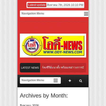
Latest update
สิงหาคม 7th, 2026 10:10 PM
งไทย เตรียมเดบิวต์ลงซีรีย์แนวตั้ง พร้อมเขย่าวงการบันเทิงยุคดิจิทัล
LATEST NEWS
ลใหม่ “Your Candy” พร้อมเสิร์ฟ MV สดใส ได้ “ต้าเหนิง” และ “ณิชา” ร่วมเติมสีสัน
” ปลุกกระแส ผิวโชกุ ผิวโชว์ได้ ตอบโจทย์คนรุ่นใหม่
Archives by Month:
nal “Under Her Rules ใต้เงาจันทรา” เปิดเคมี “อุ้ม–มีนา” ประกบคู่ครั้งสำคัญ ชวนแฟนปัก
ไทย “เลิกอาย เลิกเงียบ เลิกชะล่าใจ” เรื่อง HPV ในแคมเปญ “HPV ไม่เป็นไร…ไม่ได้”
สิงหาคม 2026