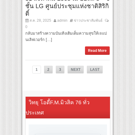
ชั้น LG ศูนย์ประชุมแห่งชาติสิริกิ
ติ์
ส.ค. 28, 2025
admin
ข่าวประชาสัมพันธ์
0
กลับมาสร้างความบันเทิงเติมเต็มความสุขให้เจแป
นเลิฟเวอร์ก […]
Read More
1
2
3
NEXT
LAST
วิทยุ โอดี้F.M.มิวสิค 76 ทั่ว
ประเทศ