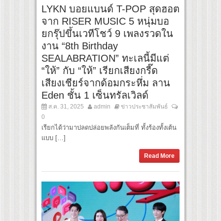
LYKN บอยแบนด์ T-POP สุดฮอต
จาก RISER MUSIC 5 หนุ่มบอ
ยกรุ๊ปขึ้นเวทีโชว์ 9 เพลงรวดใน
งาน “8th Birthday
SEALABRATION” ทะเลนี้มีแต่
“ให้” กับ “ให้” เรียกเสียงกรี๊ด
เสียงเชียร์จากด้อมกระหึ่ม ลาน
Eden ชั้น 1 เซ็นทรัลเวิลด์
ส.ค. 31, 2025
admin
ข่าวประชาสัมพันธ์
0
เรียกได้ว่ามาปลดปล่อยพลังกันเต็มที่ ทั้งร้องทั้งเต้น
แบบ […]
Read More