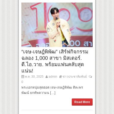
“เจษ-เจษฎ์พิพัฒ” เสิร์ฟกิจกรรม
ฉลอง 1,000 สาขา มิสเตอร์.
ดี.ไอ.วาย. พร้อมแฟนคลับสุด
แน่น!
พ.ค. 30, 2025
admin
ข่าวประชาสัมพันธ์
0
พระเอกหนุ่มสุดฮอต เจษ-เจษฎ์พิพัฒ ติละพร
พัฒน์ ยกทัพความน […]
Read More