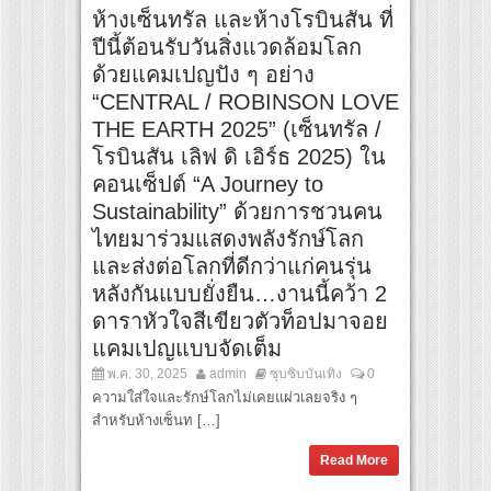
ห้างเซ็นทรัล และห้างโรบินสัน ที่
ปีนี้ต้อนรับวันสิ่งแวดล้อมโลก
ด้วยแคมเปญปัง ๆ อย่าง
“CENTRAL / ROBINSON LOVE
THE EARTH 2025” (เซ็นทรัล /
โรบินสัน เลิฟ ดิ เอิร์ธ 2025) ใน
คอนเซ็ปต์ “A Journey to
Sustainability” ด้วยการชวนคน
ไทยมาร่วมแสดงพลังรักษ์โลก
และส่งต่อโลกที่ดีกว่าแก่คนรุ่น
หลังกันแบบยั่งยืน…งานนี้คว้า 2
ดาราหัวใจสีเขียวตัวท็อปมาจอย
แคมเปญแบบจัดเต็ม
พ.ค. 30, 2025
admin
ซุบซิบบันเทิง
0
ความใส่ใจและรักษ์โลกไม่เคยแผ่วเลยจริง ๆ
สำหรับห้างเซ็นท […]
Read More