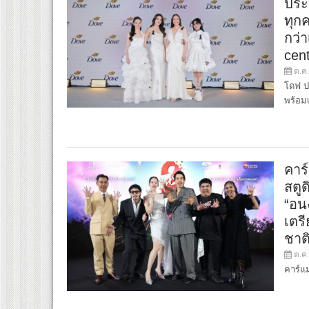
ประ
ทุก
กว่
cen
ต.ค.
โดฟ ป
พร้อม
คาร
สตู
“อนง
เตรี
ชาติ
ต.ค.
คาร์แม