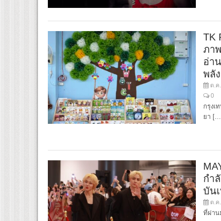
TK 
ภาพ”
อ่า
พลั
ต.ค.
0
กรุงเ
ยา […
MAY
กำล
บัน
ต.ค.
ที่ผ่