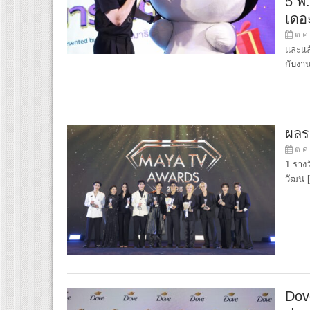
5 พ.
เดอ
ต.ค.
และแล
กับงา
ผลร
ต.ค.
1.รางว
วัฒน 
Dov