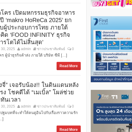
คโคร เปิดมหกรรมธุรกิจอาหาร
งปี ‘makro HoReCa 2025’ ยก
ับผู้ประกอบการไทย ภายใต้
คิด ‘FOOD INFINITY ธุรกิจ
รโตได้ไม่สิ้นสุด’
 30, 2025
admin
ข่าวประชาสัมพันธ์
0
ร ผู้นำธุรกิจค้าส่ง ภายใต้ บริษัท ซีพี […]
Read More
งจี่” เจอรับน้อง!! ในดินแดนหลัง
รง โชคดีได้ “เมเบิ้ล” โผล่ช่วย
ตทันเวลา
 30, 2025
admin
ข่าวประชาสัมพันธ์
0
้นปฐมบทที่จะทำให้คนดูอินไปกับเรื่องราวความรัก
…]
Read More