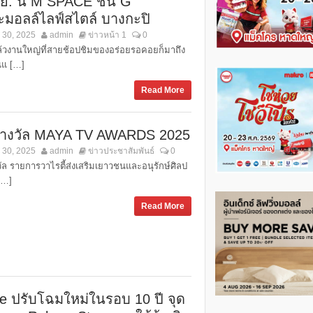
ย. นี้ M SPACE ชั้น G
ะมอลล์ไลฟ์สไตล์ บางกะปิ
 30, 2025
admin
ข่าวหน้า 1
0
้วงานใหญ่ที่สายช้อปชิมของอร่อยรอคอยก็มาถึง
นแ […]
Read More
างวัล MAYA TV AWARDS 2025
 30, 2025
admin
ข่าวประชาสัมพันธ์
0
ัล รายการวาไรตี้ส่งเสริมเยาวชนและอนุรักษ์ศิลป
[…]
Read More
e ปรับโฉมใหม่ในรอบ 10 ปี จุด