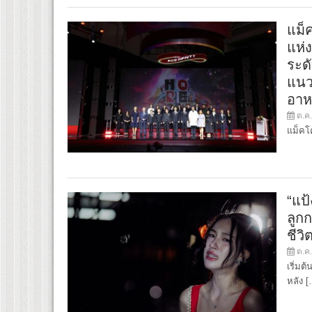
แม็
แห่
ระด
แนว
อาหา
ต.ค.
แม็คโค
“แป้
ลูกก
ชีวิ
ต.ค.
เริ่มต
หลัง [