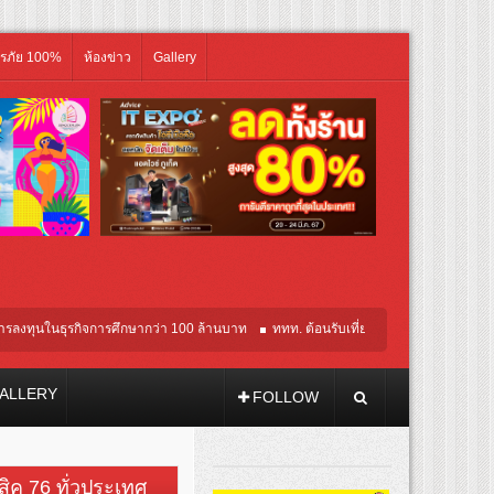
ิรภัย 100%
ห้องข่าว
Gallery
ธุรกิจการศึกษากว่า 100 ล้านบาท
ททท. ต้อนรับเที่ยวบินปฐมฤกษ์สายการบิน TransNusa 
ALLERY
FOLLOW
วสิค 76 ทั่วประเทศ