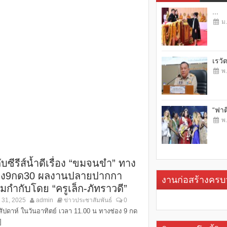
...
ม.
เรวั
พ.
“ฟาต
พ.
บซีรีส์น้ำดีเรื่อง “ขมจนขำ” ทาง
อง9กด30 ผลงานปลายปากกา
งานก่อสร้างคร
มกำกับโดย “ครูเล็ก-ภัทราวดี”
 31, 2025
admin
ข่าวประชาสัมพันธ์
0
สัปดาห์ ในวันอาทิตย์ เวลา 11.00 น ทางช่อง 9 กด
]