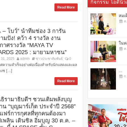
กิจกรรม โอดี้นิวส
Read More
สมเด
ส.
 – โบว์” นำทีมช่อง 3 การัน
ามปัง! คว้า 4 รางวัล งาน
ในหล
กาศรางวัล “MAYA TV
ส.
RDS 2025 : มายามหาชน”
 31, 2025
admin
ข่าวประชาสัมพันธ์
0
ศความสำเร็จอย่างต่อเนื่องสำหรับนักแสดงและผล
...
งช […]
ก.
Read More
นิธิรามาธิบดีฯ ชวนเติมพลังบุญ
าน “บุญมาร์เก็ต ประจำปี 2568”
แฟร์การกุศลที่ทุกคนต้องมา
เพลิน เดินชิล อิ่มบุญ 30 ต.ค. –