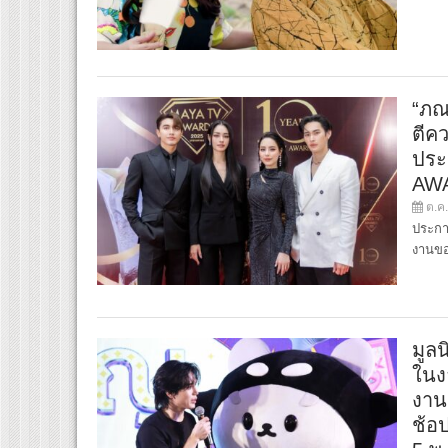
“ภณ
ตีคว
ประ
AWA
ต.ค.
ประกา
งานขอ
มูล
ในง
งาน
ช้อป