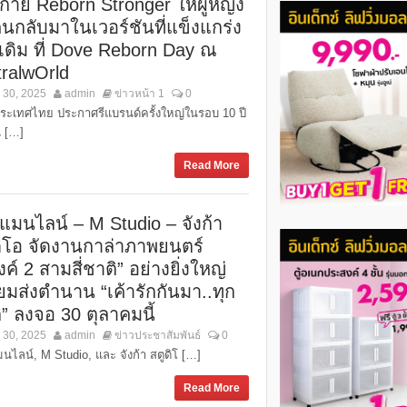
กาย Reborn Stronger ให้ผู้หญิง
คนกลับมาในเวอร์ชันที่แข็งแกร่ง
าเดิม ที่ Dove Reborn Day ณ
tralwOrld
 30, 2025
admin
ข่าวหน้า 1
0
ระเทศไทย ประกาศรีแบรนด์ครั้งใหญ่ในรอบ 10 ปี
เ […]
Read More
์แมนไลน์ – M Studio – จังก้า
ดิโอ จัดงานกาล่าภาพยนตร์
ค์ 2 สามสี่ชาติ” อย่างยิ่งใหญ่
ยมส่งตำนาน “เค้ารักกันมา..ทุก
” ลงจอ 30 ตุลาคมนี้
 30, 2025
admin
ข่าวประชาสัมพันธ์
0
นไลน์, M Studio, และ จังก้า สตูดิโ […]
Read More