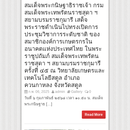
สมเด็จพระกนิษฐาธิราชเจ้า กรม
สมเด็จพระเทพรัตนราชสุดา ฯ
สยามบรมราชกุมารี เสด็จ
พระราชดำเนินไปทรงเปิดการ
ประชุมวิชาการระดับชาติ ของ
สมาชิกองค์การเกษตรกรใน
อนาคตแห่งประเทศไทย ในพระ
ราชูปถัมภ์ สมเด็จพระเทพรัตน
ราชสุดา ฯ สยามบรมราชกุมารี
ครั้งที่ ๔๕ ณ วิทยาลัยเกษตรและ
เทคโนโลยีสตูล อำเภอ
ควนกาหลง จังหวัดสตูล
ก.พ. 06, 2025
admin
Gallery
0
วันที่ ๖ กุมภาพันธ์ ๒๕๖๘ เวลา ๑๐.๕๐ น. สมเด็จ
พระกนิษฐาธ […]
Read More