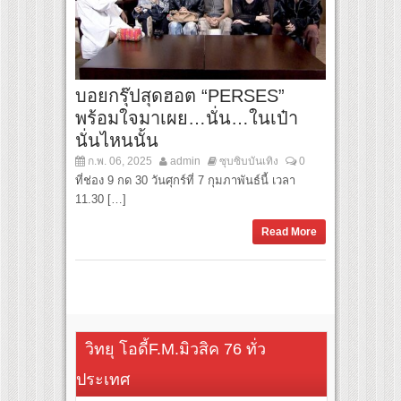
บอยกรุ๊ปสุดฮอต “PERSES”
พร้อมใจมาเผย…นั่น…ในเป๋า
นั่นไหนนั้น
ก.พ. 06, 2025
admin
ซุบซิบบันเทิง
0
ที่ช่อง 9 กด 30 วันศุกร์ที่ 7 กุมภาพันธ์นี้ เวลา
11.30 […]
Read More
วิทยุ โอดี้F.M.มิวสิค 76 ทั่ว
ประเทศ