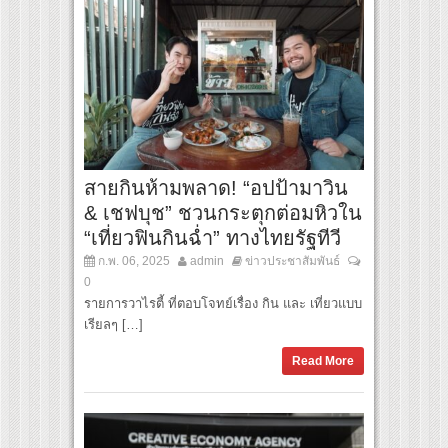
สายกินห้ามพลาด! “อปป้ามาวิน
& เชฟบุช” ชวนกระตุกต่อมหิวใน
“เที่ยวฟินกินฉ่ำ” ทางไทยรัฐทีวี
ก.พ. 06, 2025
admin
ข่าวประชาสัมพันธ์
0
รายการวาไรตี้ ที่ตอบโจทย์เรื่อง กิน และ เที่ยวแบบ
เรียลๆ […]
Read More