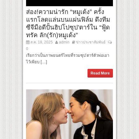
ส่อง!ความน่ารัก “หมูเด้ง” ครั้ง
แรกโลดแล่นบนแผ่นฟิล์ม ดึงทีม
ซีจีมือดีปั้นฮิปโปซุป’ตาร์ใน “ฟู้ด
ทรัค ลัก(รัก)หมูเด้ง”
ส.ค. 18, 2025
admin
ข่าวประชาสัมพันธ์
0
เรียกว่าเป็นภาพยนตร์ไทยที่รวมซุป’ตาร์ตัวพ่อเอา
ไว้เพียบ […]
Read More