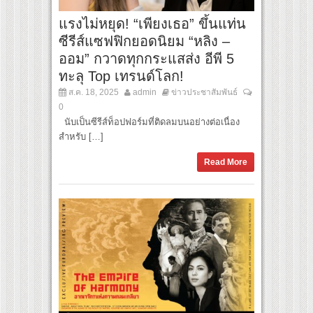
แรงไม่หยุด! “เพียงเธอ” ขึ้นแท่น
ซีรีส์แซฟฟิกยอดนิยม “หลิง –
ออม” กวาดทุกกระแสส่ง อีพี 5
ทะลุ Top เทรนด์โลก!
ส.ค. 18, 2025
admin
ข่าวประชาสัมพันธ์
0
นับเป็นซีรีส์ท็อปฟอร์มที่ติดลมบนอย่างต่อเนื่อง
สำหรับ […]
Read More