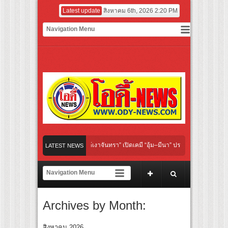
Latest update
สิงหาคม 6th, 2026 2:20 PM
 “Under Her Rules ใต้เงาจันทรา” เปิดเคมี “อุ้ม–มีนา” ประกบคู่ครั้งสำคัญ ชวนแฟนปักหมุ
LATEST NEWS
 “เลิกอาย เลิกเงียบ เลิกชะล่าใจ” เรื่อง HPV ในแคมเปญ “HPV ไม่เป็นไร…ไม่ได้”
ียร์ สู่ทีมชาติไทย ชวนแฟนลูกยางใกล้ชิดนักตบสาวทีมชาติไทย 15 ส.ค.นี้
Archives by Month:
ังระดับโลก “ปู่ม่านย่าม่าน” เรียนรู้นวัตกรรมผักเชียงดาใน “หอมแผ่นดินฯ”
มยักษ์ ‘คุณยายวรนาฏ’ (INHERIT) เตรียมคายตะขาบหนังไทยในรอบปฐมทัศน์โลก ณ เทศกา
สิงหาคม 2026