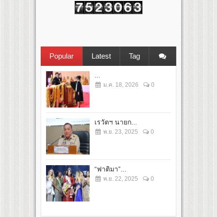
Popular
Latest
Tag
...
ม.ค. 18, 2026
0
เรวัตฯ นายก...
พ.ย. 23, 2025
0
“ฟาติมา”...
พ.ย. 22, 2025
0