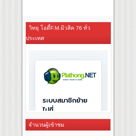
วิทยุ โอดี้F.M.มิวสิค 76 ทั่ว
ประเทศ
จำนวนผู้เข้าชม