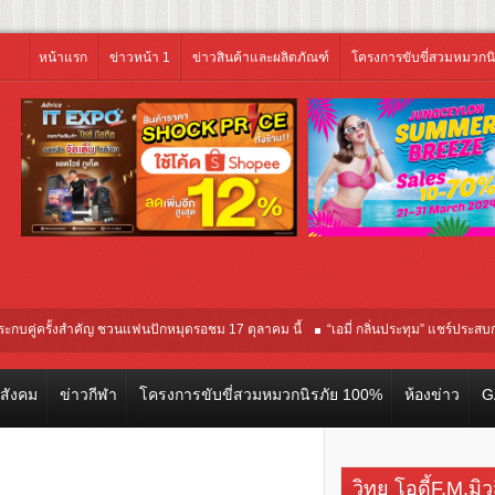
หน้าแรก
ข่าวหน้า 1
ข่าวสินค้าและผลิตภัณฑ์
โครงการขับขี่สวมหมวกน
ครั้งสำคัญ ชวนแฟนปักหมุดรอชม 17 ตุลาคม นี้
“เอมี่ กลิ่นประทุม” แชร์ประสบการณ์จริ
บปฐมทัศน์โลก ณ เทศกาลภาพยนตร์นานาชาติโตรอนโต “จุ๋ย วรัทยา” ทุ่มสุดชีวิต โกนห
วสังคม
ข่าวกีฬา
โครงการขับขี่สวมหมวกนิรภัย 100%
ห้องข่าว
G
วิทยุ โอดี้F.M.มิ