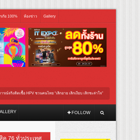
ิรภัย 100%
ห้องข่าว
Gallery
งติดเชื้อ HPV ชวนคนไทย “เลิกอาย เลิกเงียบ เลิกชะล่าใจ” เรื่อง HPV ในแคมเปญ “HPV ไม่
ัวรับบทแม่ชี นำทีมนักแสดงประชันความสยอง!
ALLERY
FOLLOW
วสิค 76 ทั่วประเทศ