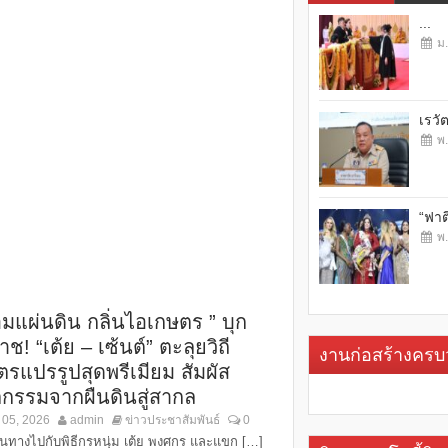
...
ม.
เรวั
พ.
“ฟาต
พ.
อมแผ่นดิน กลิ่นไอเกษตร ” บุก
ช! “เต้ย – เซ้นต์” ตะลุยวิถี
งานก่อสร้างคร
ตรแปรรูปสุดพรีเมียม สัมผัส
ตกรรมจากผืนดินสู่สากล
. 05, 2026
admin
ข่าวประชาสัมพันธ์
0
ดินทางไปกับพิธีกรหนุ่ม เต้ย พงศกร และแขก […]