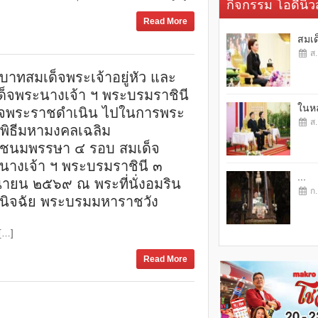
กิจกรรม โอดี้นิวส
Read More
สมเด
ส.
บาทสมเด็จพระเจ้าอยู่หัว และ
ด็จพระนางเจ้า ฯ พระบรมราชินี
ในหล
็จพระราชดำเนิน ไปในการพระ
ส.
พิธีมหามงคลเฉลิม
ชนมพรรษา ๔ รอบ สมเด็จ
นางเจ้า ฯ พระบรมราชินี ๓
...
ุนายน ๒๕๖๙ ณ พระที่นั่งอมริน
ก.
ินิจฉัย พระบรมมหาราชวัง
 […]
Read More