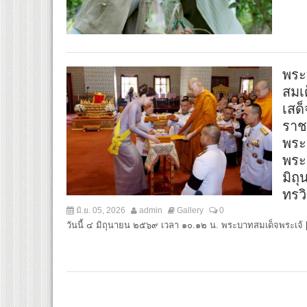
พระ
สมเ
เสด
ราช
พระ
พระ
มิถ
ทรว
มิ.ย. 05, 2026
admin
Gallery
0
วันนี้ ๔ มิถุนายน ๒๕๖๙ เวลา ๑๐.๑๒ น. พระบาทสมเด็จพระเจ้