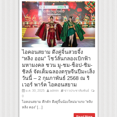
ไอคอนสยาม ดึงคู่จิ้นสวยจึ้ง
“หลิง ออม” โชว์ลั่นกลองเบิกฟ้า
มหามงคล ชวน มู-ชม-ช็อป-ชิม-
ชิลล์ จัดเต็มฉลองตรุษจีนปีมะเส็ง
วันนี้ – 2 กุมภาพันธ์ 2568 ณ ริ
เวอร์ พาร์ค ไอคอนสยาม
ม.ค. 30, 2025
admin
ข่าวประชาสัมพันธ์
0
ไอคอนสยาม คึกคัก ดึงคู่จิ้นน้องใหม่มาแรง “หลิง
หลิง คอง” […]
Read More