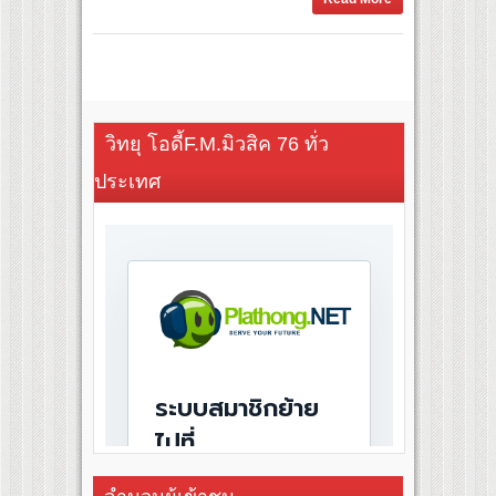
วิทยุ โอดี้F.M.มิวสิค 76 ทั่ว
ประเทศ