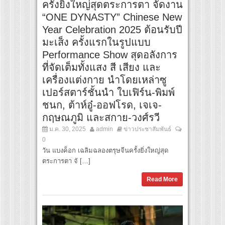
ครั้งยิ่งใหญ่สุดตระการตา จัดงาน
“ONE DYNASTY” Chinese New
Year Celebration 2025 ต้อนรับปี
มะเส็ง ครั้งแรกในรูปแบบ
Performance Show สุดอลังการ
ที่จัดเต็มทั้งแสง สี เสียง และ
เครื่องแต่งกาย นำโดยเหล่าซู
เปอร์สตาร์ชั้นนำ ใบเฟิร์น-พิมพ์
ชนก, ต้าห์อู๋-ออฟโรด, เจเจ-
กฤษณภูมิ และสกาย-วงศ์รวี
ม.ค. 30, 2025
admin
ข่าวประชาสัมพันธ์
0
วัน แบงค็อก เฉลิมฉลองตรุษจีนครั้งยิ่งใหญ่สุด
ตระการตา จั […]
Read More