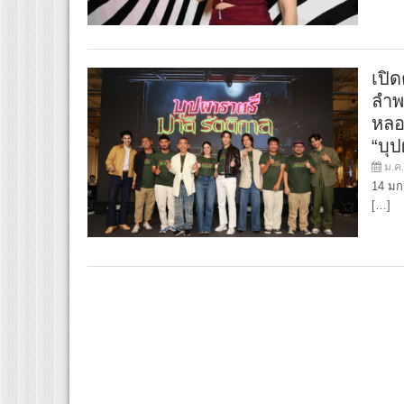
เปิด
ลำพ
หลอ
“บุป
ม.ค.
14 มก
[…]