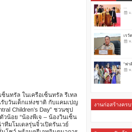
...
ม.
เรวั
พ.
“ฟาต
พ.
เซ็นทรัล ในเครือเซ็นทรัล รีเทล
นรับวันเด็กแห่งชาติ กับแคมเปญ
งานก่อสร้างคร
ntral Children’s Day” ชวนซุป
ตัวน้อย “น้องพีเจ – น้องวินเซ็น
นำทีมโมเดลรุ่นจิ๋วเปิดรันเวย์
ั่นโชว์ พร้อมครีเอทจินตนาการ