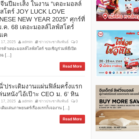
ษจีนปีมะเส็ง ในงาน “เดอะมอลล์
์สโตร์ JOY LUCK LOVE
NESE NEW YEAR 2025” ศุกร์ที่
ม.ค. 68 เดอะมอลล์ไลฟ์สโตร์
แค
 17, 2025
admin
ข่าวประชาสัมพันธ์
0
ารค้าเดอะมอลล์ไลฟ์สโตร์ ขอเชิญร่วมพิธีเปิด
ชฉ […]
Read More
นี่’ประเดิมงานแผ่นฟิล์มครั้งแรก
ล่นหนัง’ไอ้เป๊าะ CEO ม. 6’ หิน
 17, 2025
admin
ข่าวประชาสัมพันธ์
0
ิมเล่นภาพยนตร์เรื่องแรกก็เจองาน […]
Read More