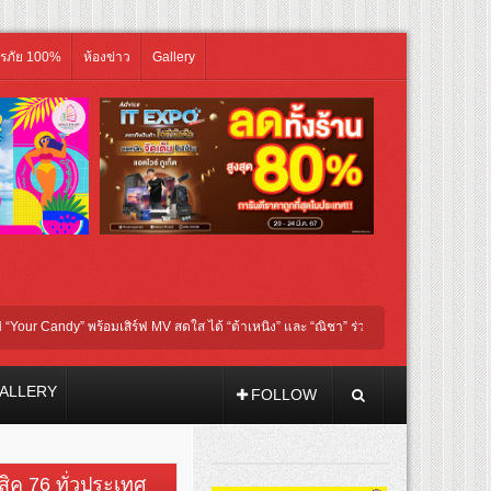
ิรภัย 100%
ห้องข่าว
Gallery
 พร้อมเสิร์ฟ MV สดใส ได้ “ต้าเหนิง” และ “ณิชา” ร่วมเติมสีสัน
โชกุบุสซึ โฉมใหม่
ALLERY
FOLLOW
วสิค 76 ทั่วประเทศ