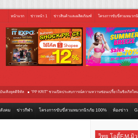
หน้าแรก
ข่าวหน้า 1
ข่าวสินค้าและผลิตภัณฑ์
โครงการขับขี่สวมหมวกน
จิทัล
“PP KRIT” ชวนเปิดประสบการณ์ความหวานซ่อนเปรี้ยวในซิงเกิลใหม่ “Your Candy”
วสังคม
ข่าวกีฬา
โครงการขับขี่สวมหมวกนิรภัย 100%
ห้องข่าว
G
วิทยุ โอดี้F.M.มิ