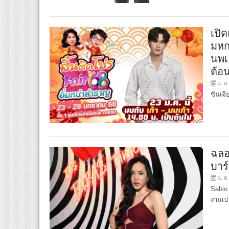
เปิด
มหก
นพเ
ต้อน
ม.ค.
ซินเจี
ฉลอ
บาร์
ม.ค.
Sabio 
งานเป