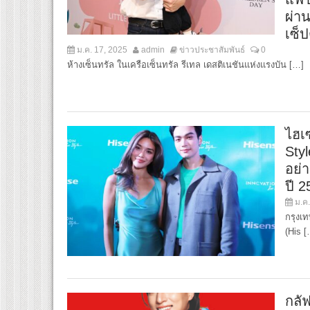
ผ่า
เซ็ป
ม.ค. 17, 2025
admin
ข่าวประชาสัมพันธ์
0
ห้างเซ็นทรัล ในเครือเซ็นทรัล รีเทล เดสติเนชันแห่งแรงบัน […]
ไฮเ
Sty
อย่
ปี 2
ม.ค.
กรุงเ
(His [
กลั