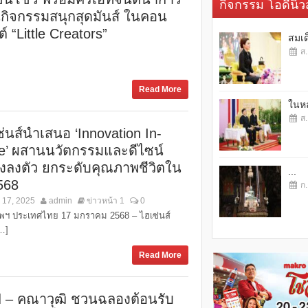
กิจกรรม โอดี้นิวส
นกิจกรรมสนุกสุดมันส์ ในคอน
ต์ “Little Creators”
สมเด
ส.
Read More
ในหล
ส.
ซ่นส์นำเสนอ ‘Innovation In-
le’ ผสานนวัตกรรมและดีไซน์
างลงตัว ยกระดับคุณภาพชีวิตใน
...
568
ก.
 17, 2025
admin
ข่าวหน้า 1
0
ทพฯ ประเทศไทย 17 มกราคม 2568 – ไฮเซ่นส์
…]
Read More
ฟ – คณาวุฒิ ชวนฉลองต้อนรับ