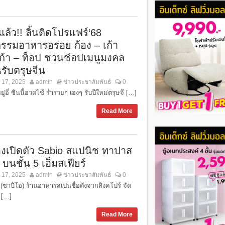
แล้ว!! ลิ้นติดโปรแฟร์‘68
รรมอาหารอร่อย ก้อง – เก้า
ก้า – ท็อป ชวนช้อปเมนูมงคล
รับตรุษจีน
 17, 2025
admin
ข่าวประชาสัมพันธ์
0
ยยู่อี่ ซินนี้ฮวดไช้ ร่ำรวยๆ เฮงๆ รับปีใหม่ตรุษจี […]
Read More
งเปิดตัว Sabio สแปนิช ทาปาส
 บนชั้น 5 เอ็มสเฟียร์
 17, 2025
admin
ข่าวประชาสัมพันธ์
0
(ซาบิโอ) ร้านอาหารสเปนชื่อดังจากสิงคโปร์ จัด
 […]
Read More