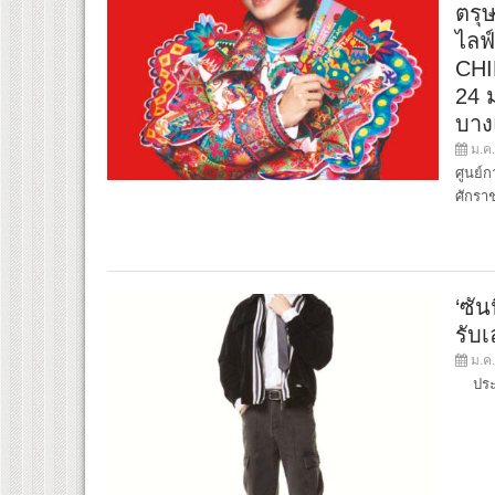
ตรุ
ไลฟ
CHI
24 
บาง
ม.ค.
ศูนย์ก
ศักรา
‘ซัน
รับเ
ม.ค.
ประเด