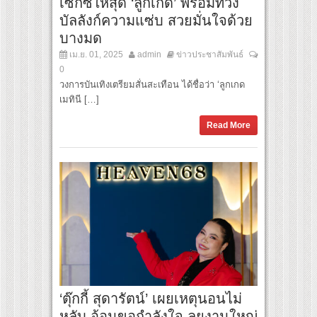
เซ็กซี่ให้สุด ‘ลูกเกด’ พร้อมทวง
บัลลังก์ความแซ่บ สวยมั่นใจด้วย
บางมด
เม.ย. 01, 2025
admin
ข่าวประชาสัมพันธ์
0
วงการบันเทิงเตรียมสั่นสะเทือน ได้ชื่อว่า ‘ลูกเกด
เมทินี […]
Read More
‘ตุ๊กกี้ สุดารัตน์’ เผยเหตุนอนไม่
หลับ อ้อนขอกำลังใจ ลุยงานใหญ่