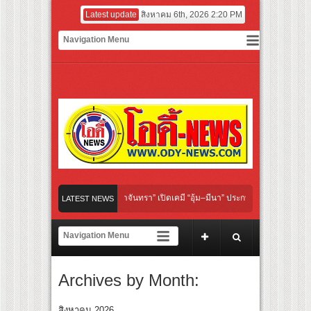
Latest update
สิงหาคม 6th, 2026 2:20 PM
nder Her Rules ใต้เงาจันทรา” เปิดเคมี “อุ้ม–มีนา” ประกบคู่ครั้งสำคัญ ชวนแฟนปักหมุดรอ
LATEST NEWS
ลิกอาย เลิกเงียบ เลิกชะล่าใจ” เรื่อง HPV ในแคมเปญ “HPV ไม่เป็นไร…ไม่ได้”
์ สู่ทีมชาติไทย ชวนแฟนลูกยางใกล้ชิดนักตบสาวทีมชาติไทย 15 ส.ค.นี้
Archives by Month:
ะดับโลก “ปู่ม่านย่าม่าน” เรียนรู้นวัตกรรมผักเชียงดาใน “หอมแผ่นดินฯ”
กษ์ ‘คุณยายวรนาฏ’ (INHERIT) เตรียมคายตะขาบหนังไทยในรอบปฐมทัศน์โลก ณ เทศกาลภ
สิงหาคม 2026