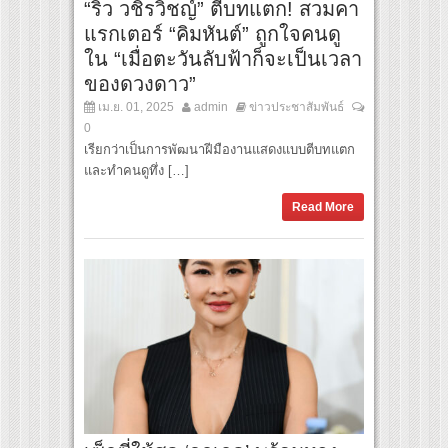
“ริว วชิรวิชญ์” ตีบทแตก! สวมคา
แรกเตอร์ “คิมหันต์” ถูกใจคนดู
ใน “เมื่อตะวันลับฟ้าก็จะเป็นเวลา
ของดวงดาว”
เม.ย. 01, 2025
admin
ข่าวประชาสัมพันธ์
0
เรียกว่าเป็นการพัฒนาฝีมืองานแสดงแบบตีบทแตก
และทำคนดูทึ่ง […]
Read More