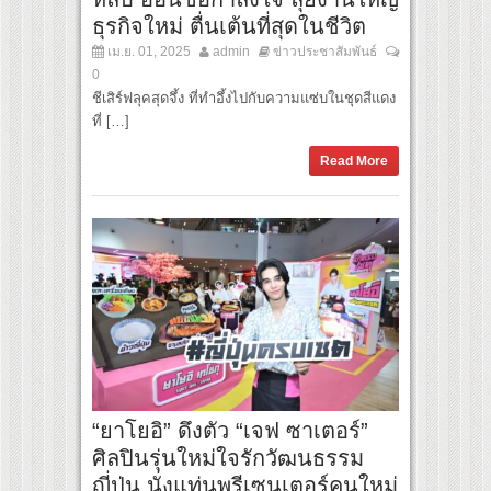
ธุรกิจใหม่ ตื่นเต้นที่สุดในชีวิต
เม.ย. 01, 2025
admin
ข่าวประชาสัมพันธ์
0
ชีเสิร์ฟลุคสุดจึ้ง ที่ทำอึ้งไปกับความแซ่บในชุดสีแดง
ที่ […]
Read More
“ยาโยอิ” ดึงตัว “เจฟ ซาเตอร์”
ศิลปินรุ่นใหม่ใจรักวัฒนธรรม
ญี่ปุ่น นั่งแท่นพรีเซนเตอร์คนใหม่