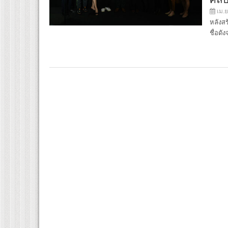
เม.ย
หลังส
ชื่อดั