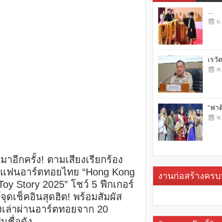
...
ม.
เรวั
พ.
“ฟาต
พ.
มาอีกครั้ง! ตามเสียงเรียกร้อง
แฟนอาร์ตทอยไทย “Hong Kong
งานก่อสร้างคร
Toy Story 2025” โชว์ 5 ฟีกเกอร์
์จุดเช็คอินสุดฮิต! พร้อมสัมผัส
่องเล่าผ่านอาร์ตทอยจาก 20
ินชื่อดัง