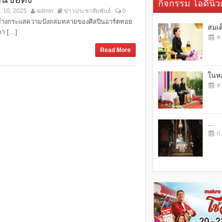
กิจกรรม โอดี้นิวส
. 10, 2025
admin
ข่าวประชาสัมพันธ์
0
ร้างกระแสความปังถล่มทลายของศิลปินอาร์ตทอย
สมเด
งจา […]
ส.
Read More
ในหล
ส.
...
ก.