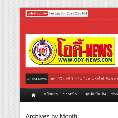
Latest update
สิงหาคม 6th, 2026 2:20 PM
l “Under Her Rules ใต้เงาจันทรา” เปิดเคมี “อุ้ม–มีนา” ประกบคู่ครั้งสำคัญ ชวนแฟนปักห
LATEST NEWS
์มยักษ์ ‘คุณยายวรนาฏ’ (INHERIT) เตรียมคายตะขาบหนังไทยในรอบปฐมทัศน์โลก ณ เทศก
หน้าแรก
ข่าวหน้า 1
ซุบซิบบันเทิง
ข่า
Archives by Month: