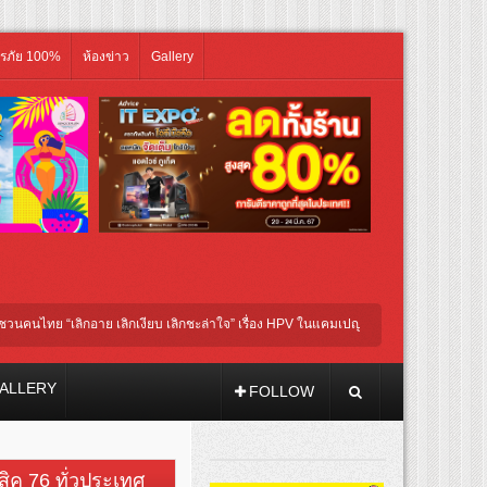
ิรภัย 100%
ห้องข่าว
Gallery
ย “เลิกอาย เลิกเงียบ เลิกชะล่าใจ” เรื่อง HPV ในแคมเปญ “HPV ไม่เป็นไร…ไม่ได้”
“JA
ักแสดงประชันความสยอง!
ALLERY
FOLLOW
วสิค 76 ทั่วประเทศ