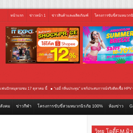
หน้าแรก
ข่าวหน้า 1
ข่าวสินค้าและผลิตภัณฑ์
โครงการขับขี่สวมหมวกน
มุดรอชม 17 ตุลาคม นี้
“เอมี่ กลิ่นประทุม” แชร์ประสบการณ์จริงติดเชื้อ HPV ชวนคนไท
าลภาพยนตร์นานาชาติโตรอนโต “จุ๋ย วรัทยา” ทุ่มสุดชีวิต โกนหัวรับบทแม่ชี นำทีมน
วสังคม
ข่าวกีฬา
โครงการขับขี่สวมหมวกนิรภัย 100%
ห้องข่าว
G
วิทยุ โอดี้F.M.มิ