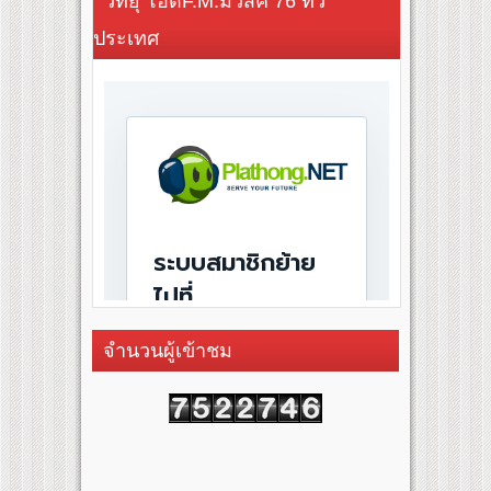
วิทยุ โอดี้F.M.มิวสิค 76 ทั่ว
ประเทศ
จำนวนผู้เข้าชม