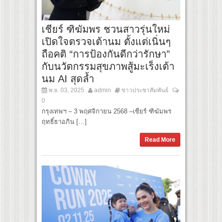
เชียร์ ฑิฆัมพร ชวนสาวรุ่นใหม่
เปิดใจตรวจเต้านม ตั้งแต่เนิ่นๆ
ถือคติ “การป้องกันดีกว่ารักษา”
กับนวัตกรรมสุขภาพสู้มะเร็งเต้า
นม AI สุดล้ำ
พ.ย. 03, 2025
admin
ข่าวประชาสัมพันธ์
0
กรุงเทพฯ – 3 พฤศจิกายน 2568 –เชียร์ ฑิฆัมพร
ฤทธิ์ธาอภิน […]
Read More