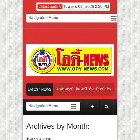
Latest update
สิงหาคม 6th, 2026 2:20 PM
l “Under Her Rules ใต้เงาจันทรา” เปิดเคมี “อุ้ม–มีนา” ประกบคู่ครั้งสำคัญ ชวนแฟนปักหม
LATEST NEWS
ทย “เลิกอาย เลิกเงียบ เลิกชะล่าใจ” เรื่อง HPV ในแคมเปญ “HPV ไม่เป็นไร…ไม่ได้”
เชียร์ สู่ทีมชาติไทย ชวนแฟนลูกยางใกล้ชิดนักตบสาวทีมชาติไทย 15 ส.ค.นี้
Archives by Month:
นังระดับโลก “ปู่ม่านย่าม่าน” เรียนรู้นวัตกรรมผักเชียงดาใน “หอมแผ่นดินฯ”
์มยักษ์ ‘คุณยายวรนาฏ’ (INHERIT) เตรียมคายตะขาบหนังไทยในรอบปฐมทัศน์โลก ณ เทศ
สิงหาคม 2026