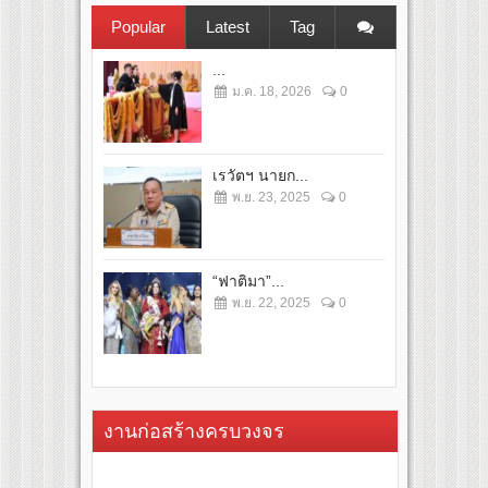
Popular
Latest
Tag
...
ม.ค. 18, 2026
0
เรวัตฯ นายก...
พ.ย. 23, 2025
0
“ฟาติมา”...
พ.ย. 22, 2025
0
งานก่อสร้างครบวงจร