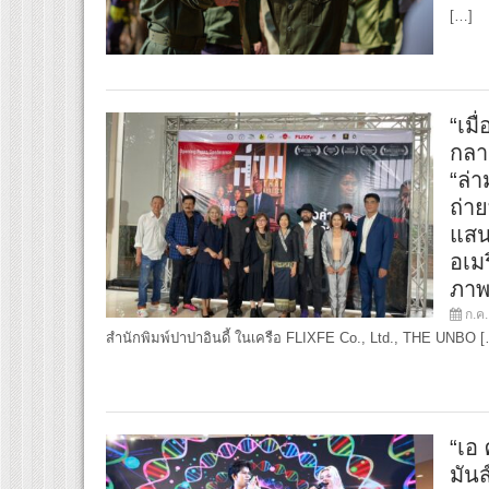
[…]
“เม
กลา
“ล่า
ถ่าย
แสน
อเมร
ภาพ
ก.ค.
สำนักพิมพ์ปาปาอินดี้ ในเครือ FLIXFE Co., Ltd., THE UNBO 
“เอ 
มันส