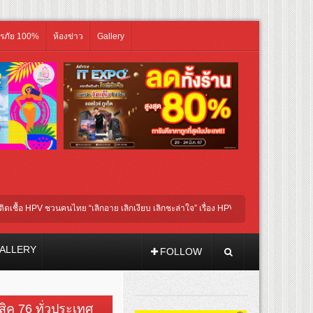
ิรภัย 100%
ห้องข่าว
Gallery
HPV ชวนคนไทย “เลิกอาย เลิกเงียบ เลิกชะล่าใจ” เรื่อง HPV ในแคมเปญ “HPV ไม่เป็นไร…ไม่
่ชี นำทีมนักแสดงประชันความสยอง!
ALLERY
FOLLOW
วสิค 76 ทั่วประเทศ