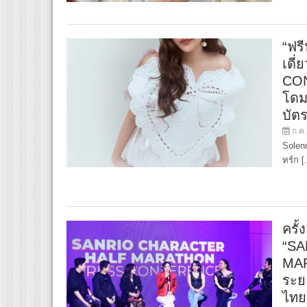
“ฟร
เดี
CON
โดม
บัตร
ก.ค.
Solenn
ทร์ก 
ครั้
“S
MAR
ระย
ไทย