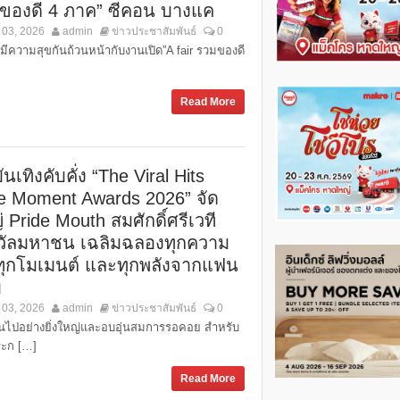
ของดี 4 ภาค” ซีคอน บางแค
 03, 2026
admin
ข่าวประชาสัมพันธ์
0
 มีความสุขกันถ้วนหน้ากับงานเปิด”A fair รวมของดี
Read More
นเทิงคับคั่ง “The Viral Hits
e Moment Awards 2026” จัด
 Pride Mouth สมศักดิ์ศรีเวที
วัลมหาชน เฉลิมฉลองทุกความ
 ทุกโมเมนต์ และทุกพลังจากแฟน
บ
 03, 2026
admin
ข่าวประชาสัมพันธ์
0
้นไปอย่างยิ่งใหญ่และอบอุ่นสมการรอคอย สำหรับ
ะก […]
Read More