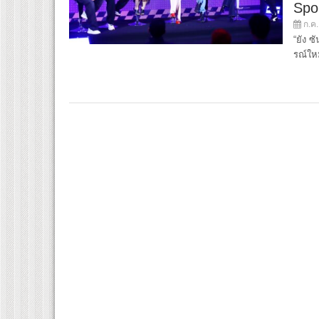
Spo
ก.ค.
“ยัง ซ
รณ์ให