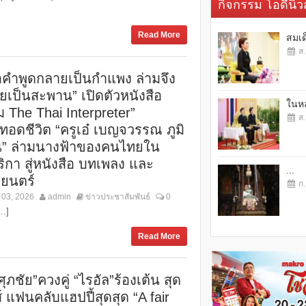
กิจกรรม โอดี้นิวส
Read More
สมเด
ส.
ื่อคำพูดกลายเป็นกำแพง ล่ามจึง
ยเป็นสะพาน” เปิดตัวหนังสือ
ในหล
ม The Thai Interpreter”
ส.
ทอดชีวิต “ครูเอ๋ เบญจวรรณ ภูมิ
” ล่ามนางฟ้าของคนไทยใน
ิกา สู่หนังสือ บทเพลง และ
...
ยนตร์
ก.
 03, 2026
admin
ข่าวประชาสัมพันธ์
0
[…]
Read More
ศุภชัย”ควงคู่ “ไรอัล”ร้องเต้น สุด
์ แฟนคลับแฮปปี้สุดสุด “A fair