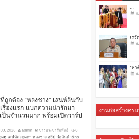
...
ม.
เรวั
พ.
“ฟาต
พ.
ี่ถูกต้อง “หลงชาง” เสน่ห์ล้นกับ
ส์เรื่องแรก แบกความน่ารักมา
งานก่อสร้างคร
เป็นจำนวนมาก พร้อมเปิดวาร์ป
 03, 2026
admin
ข่าวประชาสัมพันธ์
0
ดุดหู เสน่ห์สะดุดตา หลงชาง อธิป ก่อสินค้า&nb