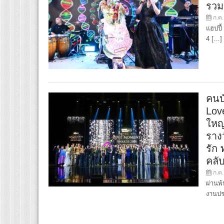
รวม
ก.ค.
แฮปปี้
4 […]
คนบั
Lov
ใหญ่
ราง
รัก
คลั
ก.ค.
ผ่านพ
งานปร