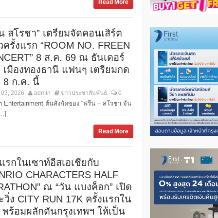
Read More
ีน สโรชา” เตรียมจัดคอนเสิร์ต
่ยวครั้งแรก “ROOM NO. FREEN
CERT” 8 ส.ค. 69 ณ ธันเดอร์
 เมืองทองธานี แฟนๆ เตรียมกด
 8 ก.ค. นี้
 03, 2026
admin
ข่าวประชาสัมพันธ์
0
 Entertainment ต้นสังกัดของ “ฟรีน – สโรชา จัน
[…]
Read More
งแรกในเซาท์อีสเอเชียกับ
ANRIO CHARACTERS HALF
ATHON” ณ “วัน แบงค็อก” เปิด
ะวิ่ง CITY RUN 17K ครั้งแรกใน
 พร้อมผลักดันกรุงเทพฯ ให้เป็น