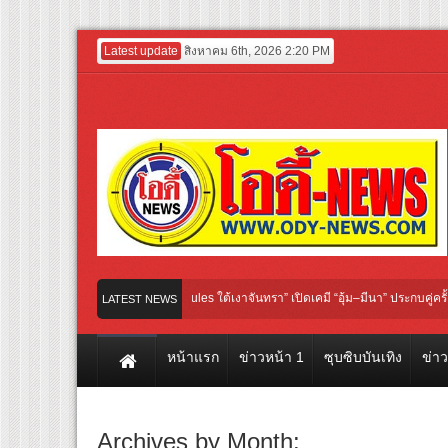
Latest update
สิงหาคม 6th, 2026 2:20 PM
QIYI Original “Under Her Rules ใต้เงาจันทรา” เปิดเคมี “อุ้ม–มีนา” ประกบคู่ครั้งสำคัญ
LATEST NEWS
าพยนตร์ฟอร์มยักษ์ ‘คุณยายวรนาฏ’ (INHERIT) เตรียมคายตะขาบหนังไทยในรอบปฐมทัศน์
หน้าแรก
ข่าวหน้า 1
ซุบซิบบันเทิง
ข่า
Archives by Month: