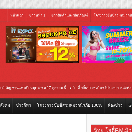
หน้าแรก
ข่าวหน้า 1
ข่าวสินค้าและผลิตภัณฑ์
โครงการขับขี่สวมหมวกน
 ชวนแฟนปักหมุดรอชม 17 ตุลาคม นี้
“เอมี่ กลิ่นประทุม” แชร์ประสบการณ์จริงติดเชื้อ 
โลก ณ เทศกาลภาพยนตร์นานาชาติโตรอนโต “จุ๋ย วรัทยา” ทุ่มสุดชีวิต โกนหัวรับบทแม
วสังคม
ข่าวกีฬา
โครงการขับขี่สวมหมวกนิรภัย 100%
ห้องข่าว
G
วิทยุ โอดี้F.M.มิ