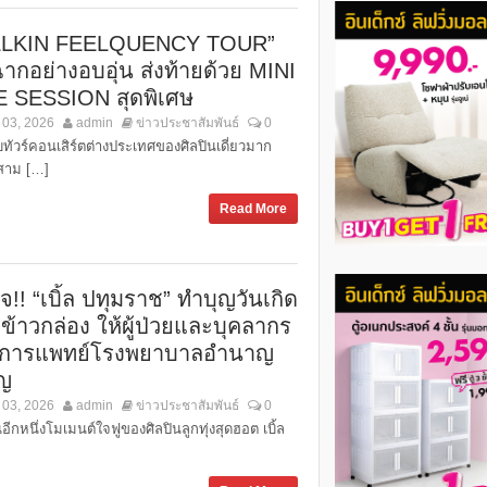
LLKIN FEELQUENCY TOUR”
ฉากอย่างอบอุ่น ส่งท้ายด้วย MINI
E SESSION สุดพิเศษ
 03, 2026
admin
ข่าวประชาสัมพันธ์
0
ทัวร์คอนเสิร์ตต่างประเทศของศิลปินเดี่ยวมาก
สาม […]
Read More
จ!! “เบิ้ล ปทุมราช” ทำบุญวันเกิด
ข้าวกล่อง ให้ผู้ป่วยและบุคลากร
การแพทย์โรงพยาบาลอำนาญ
ิญ
 03, 2026
admin
ข่าวประชาสัมพันธ์
0
นอีกหนึ่งโมเมนต์ใจฟูของศิลปินลูกทุ่งสุดฮอต เบิ้ล