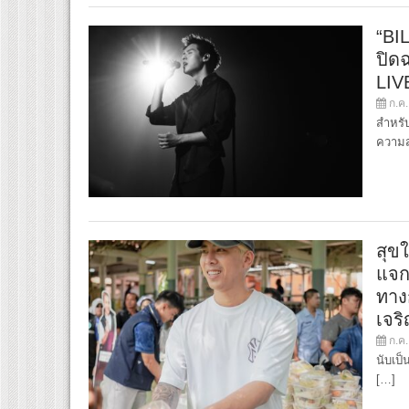
“BI
ปิด
LIV
ก.ค.
สำหรับ
ความ
สุขใ
แจก
ทาง
เจร
ก.ค.
นับเป็
[…]