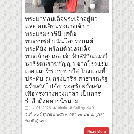
พระบาทสมเด็จพระเจ้าอยู่หัว
และ สมเด็จพระนางเจ้า ฯ
พระบรมราชินี เสด็จ
พระราชดำเนินโดยรถยนต์
พระที่นั่ง พร้อมด้วยสมเด็จ
พระเจ้าลูกเธอ เจ้าฟ้าสิริวัณณวรี
นารีรัตนราชกัญญา จากโรงแรม
เลอ เมอริช กรุงปารีส โรงแรมที่
ประทับ ณ กรุงปารีส สาธารณรัฐ
ฝรั่งเศส ไปยังประตูชัยฝรั่งเศส
เพื่อทรงวางพวงมาลา เป็นการ
รำลึกถึงทหารนิรนาม
ก.ค. 01, 2026
admin
Gallery
0
วันที่ ๓๐ มิถุนายน ๒๕๖๙ เวลา ๑๐.๔๒ น. (เวลา
ท้องถิ่น) พร […]
Read More