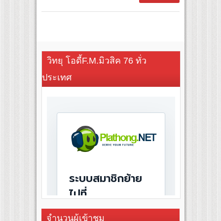
วิทยุ โอดี้F.M.มิวสิค 76 ทั่ว
ประเทศ
จำนวนผู้เข้าชม