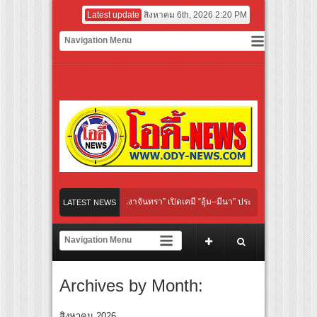
Latest update
สิงหาคม 6th, 2026 2:20 PM
“Under Her Rules ใต้เงาจันทรา” เปิดเคมี “อุ้ม–มีนา” ประกบคู่ครั้งสำคัญ ชวนแฟนปักหมุด
LATEST NEWS
“เลิกอาย เลิกเงียบ เลิกชะล่าใจ” เรื่อง HPV ในแคมเปญ “HPV ไม่เป็นไร…ไม่ได้”
ยร์ สู่ทีมชาติไทย ชวนแฟนลูกยางใกล้ชิดนักตบสาวทีมชาติไทย 15 ส.ค.นี้
Archives by Month:
งระดับโลก “ปู่ม่านย่าม่าน” เรียนรู้นวัตกรรมผักเชียงดาใน “หอมแผ่นดินฯ”
ยักษ์ ‘คุณยายวรนาฏ’ (INHERIT) เตรียมคายตะขาบหนังไทยในรอบปฐมทัศน์โลก ณ เทศกา
สิงหาคม 2026