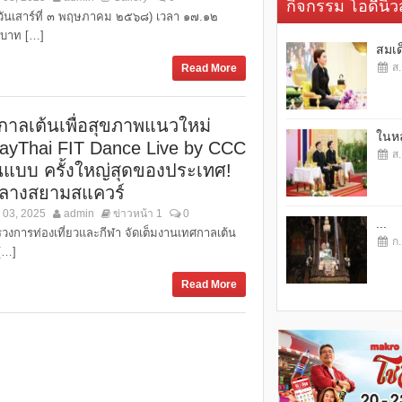
กิจกรรม โอดี้นิวส
้ (วันเสาร์ที่ ๓ พฤษภาคม ๒๕๖๘) เวลา ๑๗.๑๒
บาท […]
สมเด
ส.
Read More
กาลเต้นเพื่อสุขภาพแนวใหม่
ในหล
ayThai FIT Dance Live by CCC
ส.
้นแบบ ครั้งใหญ่สุดของประเทศ!
ลางสยามสแควร์
 03, 2025
admin
ข่าวหน้า 1
0
...
วงการท่องเที่ยวและกีฬา จัดเต็มงานเทศกาลเต้น
ก.
 […]
Read More