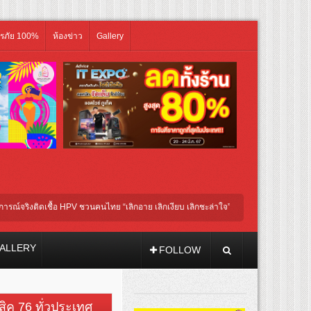
ิรภัย 100%
ห้องข่าว
Gallery
ิงติดเชื้อ HPV ชวนคนไทย “เลิกอาย เลิกเงียบ เลิกชะล่าใจ” เรื่อง HPV ในแคมเปญ “HPV ไม
หัวรับบทแม่ชี นำทีมนักแสดงประชันความสยอง!
ALLERY
FOLLOW
วสิค 76 ทั่วประเทศ