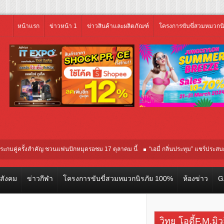
หน้าแรก
ข่าวหน้า 1
ข่าวสินค้าและผลิตภัณฑ์
โครงการขับขี่สวมหมวกน
่ครั้งสำคัญ ชวนแฟนปักหมุดรอชม 17 ตุลาคม นี้
“เอมี่ กลิ่นประทุม” แชร์ประสบการณ์จร
อบปฐมทัศน์โลก ณ เทศกาลภาพยนตร์นานาชาติโตรอนโต “จุ๋ย วรัทยา” ทุ่มสุดชีวิต โกน
วสังคม
ข่าวกีฬา
โครงการขับขี่สวมหมวกนิรภัย 100%
ห้องข่าว
G
วิทยุ โอดี้F.M.มิ