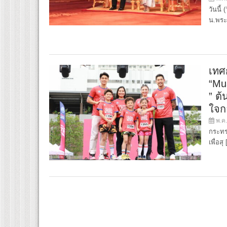
วันนี
น.พระ
เทศ
“Mu
” ต
ใจก
พ.ค.
กระทร
เพื่อสุ