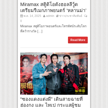
Miramax สตูิดิโอดังฮอลลีวู้ด
เตรียมรีเมกภาพยนตร์ ‘หลานม่า’
พ.ค. 14, 2025
admin
ข่าวประชาสัมพันธ์
0
Miramax สตูดิโอภาพยนตร์และโทรทัศน์ระดับโลก
ที่คว้ารางวัล […]
Read More
“ซองแดงแต่งผี” เดินสายฉายที่
ฮ่องกง และ ไทเป กระแสผู้ชม