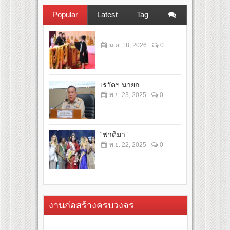
Popular
Latest
Tag
...
ม.ค. 18, 2026
0
เรวัตฯ นายก...
พ.ย. 23, 2025
0
“ฟาติมา”...
พ.ย. 22, 2025
0
งานก่อสร้างครบวงจร