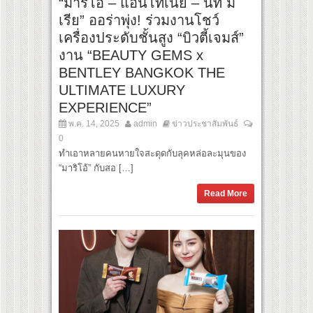
“มาริโอ้ – แอนโทเนีย – นัท มี
เรีย” ออร่าพุ่ง! ร่วมงานโชว์
เครื่องประดับชั้นสูง “บิวตี้เจมส์”
งาน “BEAUTY GEMS x
BENTLEY BANGKOK THE
ULTIMATE LUXURY
EXPERIENCE”
พ.ค. 14, 2025
admin
ข่าวประชาสัมพันธ์
0
ทำเอาหลายคนหายใจสะดุดกับลุคหล่อละมุนของ
“มาริโอ้” กับสอ […]
Read More