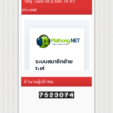
วิทยุ โอดี้F.M.มิวสิค 76 ทั่ว
ประเทศ
จำนวนผู้เข้าชม