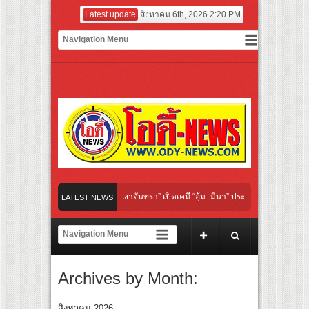
Latest update
สิงหาคม 6th, 2026 2:20 PM
Under Her Rules ใต้เงาจันทรา” เปิดเคมี “อุ้ม–มีนา” ประกบคู่ครั้งสำคัญ ชวนแฟนปักหมุด
LATEST NEWS
“เลิกอาย เลิกเงียบ เลิกชะล่าใจ” เรื่อง HPV ในแคมเปญ “HPV ไม่เป็นไร…ไม่ได้”
ยร์ สู่ทีมชาติไทย ชวนแฟนลูกยางใกล้ชิดนักตบสาวทีมชาติไทย 15 ส.ค.นี้
Archives by Month:
งระดับโลก “ปู่ม่านย่าม่าน” เรียนรู้นวัตกรรมผักเชียงดาใน “หอมแผ่นดินฯ”
ยักษ์ ‘คุณยายวรนาฏ’ (INHERIT) เตรียมคายตะขาบหนังไทยในรอบปฐมทัศน์โลก ณ เทศกาล
สิงหาคม 2026