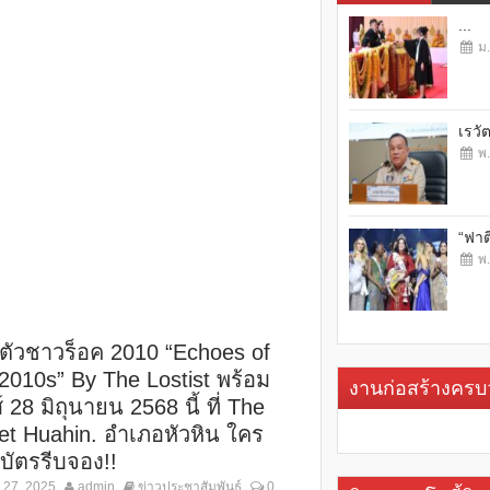
...
ม.
เรวั
พ.
“ฟาต
พ.
ตัวชาวร็อค 2010 “Echoes of
 2010s” By The Lostist พร้อม
งานก่อสร้างคร
์ 28 มิถุนายน 2568 นี้ ที่ The
et Huahin. อำเภอหัวหิน ใคร
ีบัตรรีบจอง!!
 27, 2025
admin
ข่าวประชาสัมพันธ์
0