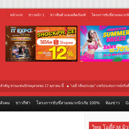
หน้าแรก
ข่าวหน้า 1
ข่าวสินค้าและผลิตภัณฑ์
โครงการขับขี่สวมหมวกน
 ชวนแฟนปักหมุดรอชม 17 ตุลาคม นี้
“เอมี่ กลิ่นประทุม” แชร์ประสบการณ์จริงติดเชื้อ 
โลก ณ เทศกาลภาพยนตร์นานาชาติโตรอนโต “จุ๋ย วรัทยา” ทุ่มสุดชีวิต โกนหัวรับบทแม
วสังคม
ข่าวกีฬา
โครงการขับขี่สวมหมวกนิรภัย 100%
ห้องข่าว
G
วิทยุ โอดี้F.M.มิ