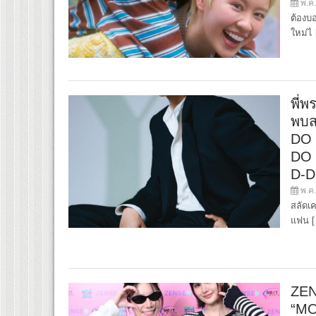
พ.ค.
ต้องบอ
ใหม่ไ
พี่พ
พบส
DO
DO 
D-Da
พ.ค.
สลัดเค
แฟน 
ZEN
“MO