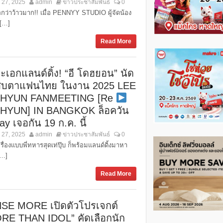
 27, 2025
admin
ข่าวประชาสัมพันธ์
0
กว่าว้าวมาก!! เมื่อ PENNYY STUDIO ผู้จัดน้อง
 […]
Read More
ระเอกแลนด์ดิ้ง! “อี โดฮยอน” นัด
บตาแฟนไทย ในงาน 2025 LEE
 HYUN FANMEETING [Re
HYUN] IN BANGKOK ล็อควัน
y เจอกัน 19 ก.ค. นี้
 27, 2025
admin
ข่าวประชาสัมพันธ์
0
รื่องแบบพี่ทหารสุดเท่ปุ๊บ ก็พร้อมแลนด์ดิ้งมาหา
[…]
Read More
SE MORE เปิดตัวโปรเจกต์
RE THAN IDOL” คัดเลือกนัก