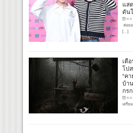
แสดง
ดัน
พ.ค.
ต่อยอ
[…]
เตื
โปส
“คา
บ้า
กรก
พ.ค.
เตรียม