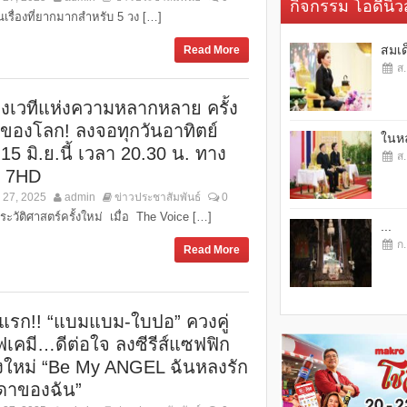
กิจกรรม โอดี้นิวส
รื่องที่ยากมากสำหรับ 5 วง […]
สมเด
Read More
ส.
ธงเวทีแห่งความหลากหลาย ครั้ง
ของโลก! ลงจอทุกวันอาทิตย์
ในหล
ม 15 มิ.ย.นี้ เวลา 20.30 น. ทาง
ส.
ง 7HD
 27, 2025
admin
ข่าวประชาสัมพันธ์
0
ระวัติศาสตร์ครั้งใหม่ เมื่อ The Voice […]
...
ก.
Read More
้งแรก!! “แบมแบม-ใบปอ” ควงคู่
์ฟเคมี…ดีต่อใจ ลงซีรีส์แซฟฟิก
่องใหม่ “Be My ANGEL ฉันหลงรัก
ดาของฉัน”