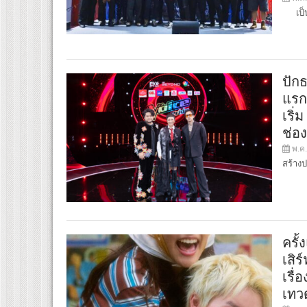
เป็นเ
ปัก
แรก
เริ่
ช่อ
พ.ค.
สร้างป
ครั
เสิร
เรื
เทว