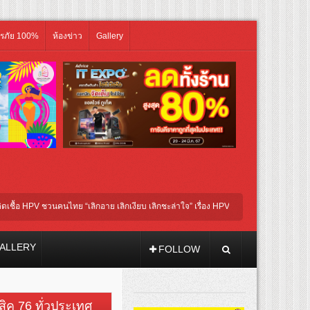
ิรภัย 100%
ห้องข่าว
Gallery
HPV ชวนคนไทย “เลิกอาย เลิกเงียบ เลิกชะล่าใจ” เรื่อง HPV ในแคมเปญ “HPV ไม่เป็นไร…ไม่
่ชี นำทีมนักแสดงประชันความสยอง!
ALLERY
FOLLOW
วสิค 76 ทั่วประเทศ