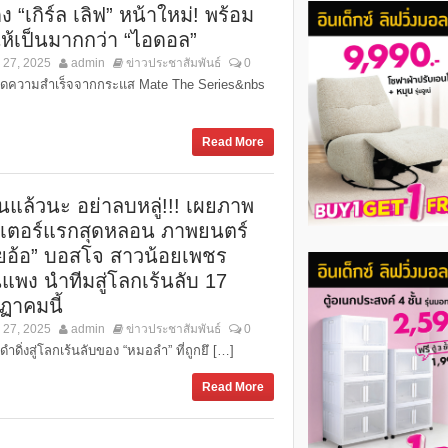
 “เกิร์ล เลิฟ” หน้าใหม่! พร้อม
ให้เป็นมากกว่า “ไอดอล”
 27, 2025
admin
ข่าวประชาสัมพันธ์
0
ดความสำเร็จจากกระแส Mate The Series&nbs
Read More
อนแล้วนะ อย่าลบหลู่!!! เผยภาพ
เตอร์แรกสุดหลอน ภาพยนตร์
ยอ้อ” บอสโจ สาวน้อยเพชร
นแพง นำทีมสู่โลกเร้นลับ 17
ฏาคมนี้
 27, 2025
admin
ข่าวประชาสัมพันธ์
0
ดำดิ่งสู่โลกเร้นลับของ “หมอลำ” ที่ถูกยึ […]
Read More