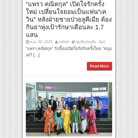
“แพรว คณิตกุล” เปิดใจรักครั้ง
ใหม่ เปลี่ยนใจยอมเป็นแฟน“เค
วิน” หลังฝ่ายชายป่วยลูคีเมีย ต้อง
กินยาพุ่งเป้ารักษาเดือนละ 1.7
แสน
พ.ค. 30, 2025
admin
ซุบซิบบันเทิง
0
“แพรว คณิตกุล” วันนี้ขอเปิดใจกับรักครั้งใหม่ “หนุ่ม
เควิ […]
Read More