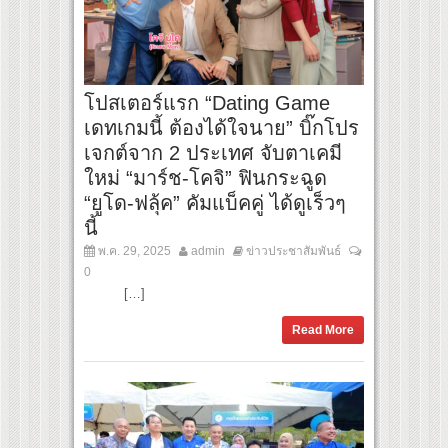
โปสเตอร์แรก “Dating Game
เดทเกมนี้ ต้องได้ใจนาย” บิ๊กโปร
เจกต์จาก 2 ประเทศ จับตาเคมี
ใหม่ “มาร์ช-โคจิ” ฟินกระฉูด
“ยูโด-ฟลุ้ค” คัมแบ็คคู่ ได้ดูเร็วๆ
นี้
พ.ค. 29, 2025
admin
ข่าวประชาสัมพันธ์
0
[…]
Read More