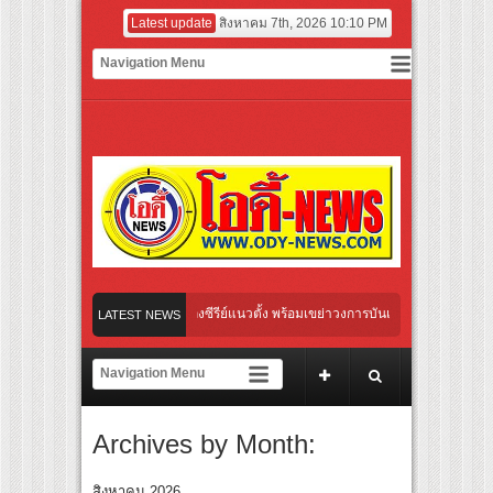
Latest update
สิงหาคม 7th, 2026 10:10 PM
องไทย เตรียมเดบิวต์ลงซีรีย์แนวตั้ง พร้อมเขย่าวงการบันเทิงยุคดิจิทัล
LATEST NEWS
ลใหม่ “Your Candy” พร้อมเสิร์ฟ MV สดใส ได้ “ต้าเหนิง” และ “ณิชา” ร่วมเติมสีสัน
า” ปลุกกระแส ผิวโชกุ ผิวโชว์ได้ ตอบโจทย์คนรุ่นใหม่
Archives by Month:
inal “Under Her Rules ใต้เงาจันทรา” เปิดเคมี “อุ้ม–มีนา” ประกบคู่ครั้งสำคัญ ชวนแฟนปั
นไทย “เลิกอาย เลิกเงียบ เลิกชะล่าใจ” เรื่อง HPV ในแคมเปญ “HPV ไม่เป็นไร…ไม่ได้”
สิงหาคม 2026