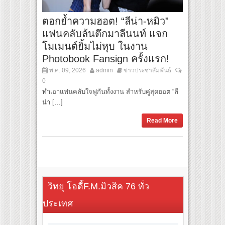
ตอกย้ำความฮอต! “ลีน่า-หมิว”
แฟนคลับล้นตึกมาลีนนท์ แจก
โมเมนต์ยิ้มไม่หุบ ในงาน
Photobook Fansign ครั้งแรก!
พ.ค. 09, 2026
admin
ข่าวประชาสัมพันธ์
0
ทำเอาแฟนคลับใจฟูกันทั้งงาน สำหรับคู่สุดฮอต “ลี
น่า […]
Read More
วิทยุ โอดี้F.M.มิวสิค 76 ทั่ว
ประเทศ