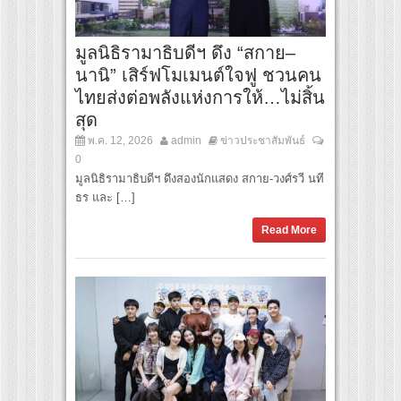
มูลนิธิรามาธิบดีฯ ดึง “สกาย–
นานิ” เสิร์ฟโมเมนต์ใจฟู ชวนคน
ไทยส่งต่อพลังแห่งการให้…ไม่สิ้น
สุด
พ.ค. 12, 2026
admin
ข่าวประชาสัมพันธ์
0
มูลนิธิรามาธิบดีฯ ดึงสองนักแสดง สกาย-วงศ์รวี นที
ธร และ […]
Read More