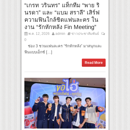
“เกรท วรินทร” แท็กทีม “พาย ริ
นรดา” และ “แบม สราลี” เสิร์ฟ
ความฟินใกล้ชิดแฟนละคร ใน
งาน “รักหักหลัง Fin Meeting”
พ.ค. 12, 2026
admin
ข่าวประชาสัมพันธ์
0
ช่อง 3 ชวนแฟนละคร “รักหักหลัง” มาสนุกและ
ฟินแบบเอ็กซ์ […]
Read More