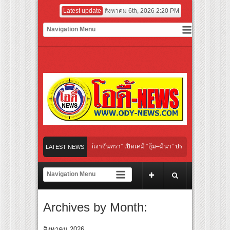
Latest update
สิงหาคม 6th, 2026 2:20 PM
al “Under Her Rules ใต้เงาจันทรา” เปิดเคมี “อุ้ม–มีนา” ประกบคู่ครั้งสำคัญ ชวนแฟนปักห
LATEST NEWS
ทย “เลิกอาย เลิกเงียบ เลิกชะล่าใจ” เรื่อง HPV ในแคมเปญ “HPV ไม่เป็นไร…ไม่ได้”
เชียร์ สู่ทีมชาติไทย ชวนแฟนลูกยางใกล้ชิดนักตบสาวทีมชาติไทย 15 ส.ค.นี้
Archives by Month:
ผนังระดับโลก “ปู่ม่านย่าม่าน” เรียนรู้นวัตกรรมผักเชียงดาใน “หอมแผ่นดินฯ”
ร์มยักษ์ ‘คุณยายวรนาฏ’ (INHERIT) เตรียมคายตะขาบหนังไทยในรอบปฐมทัศน์โลก ณ เทศ
สิงหาคม 2026