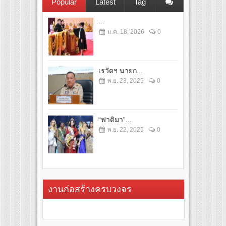
Popular
Latest
Tag
...
ม.ค. 18, 2026
0
เรวัตฯ นายก...
พ.ย. 23, 2025
0
“ฟาติมา”...
พ.ย. 22, 2025
0
งานก่อสร้างครบวงจร