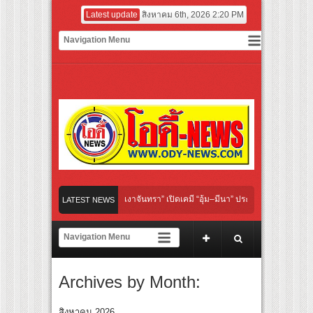
Latest update
สิงหาคม 6th, 2026 2:20 PM
“Under Her Rules ใต้เงาจันทรา” เปิดเคมี “อุ้ม–มีนา” ประกบคู่ครั้งสำคัญ ชวนแฟนปักหมุด
LATEST NEWS
“เลิกอาย เลิกเงียบ เลิกชะล่าใจ” เรื่อง HPV ในแคมเปญ “HPV ไม่เป็นไร…ไม่ได้”
ยร์ สู่ทีมชาติไทย ชวนแฟนลูกยางใกล้ชิดนักตบสาวทีมชาติไทย 15 ส.ค.นี้
Archives by Month:
งระดับโลก “ปู่ม่านย่าม่าน” เรียนรู้นวัตกรรมผักเชียงดาใน “หอมแผ่นดินฯ”
ยักษ์ ‘คุณยายวรนาฏ’ (INHERIT) เตรียมคายตะขาบหนังไทยในรอบปฐมทัศน์โลก ณ เทศกา
สิงหาคม 2026