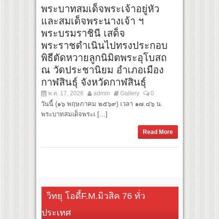
พระบาทสมเด็จพระเจ้าอยู่หัว
และสมเด็จพระนางเจ้า ฯ
พระบรมราชินี เสด็จ
พระราชดำเนินไปทรงประกอบ
พิธีตัดหวายลูกนิมิตพระอุโบสถ
ณ วัดประชานิยม อำเภอเมือง
กาฬสินธุ์ จังหวัดกาฬสินธุ์
พ.ค. 17, 2026
admin
Gallery
0
วันนี้ (๑๖ พฤษภาคม ๒๕๖๙) เวลา ๑๗.๔๖ น.
พระบาทสมเด็จพระเ […]
Read More
วิทยุ โอดี้F.M.มิวสิค 76 ทั่ว
ประเทศ