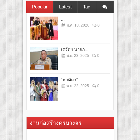
Popular
Latest
Tag
...
ม.ค. 18, 2026
0
เรวัตฯ นายก...
พ.ย. 23, 2025
0
“ฟาติมา”...
พ.ย. 22, 2025
0
งานก่อสร้างครบวงจร