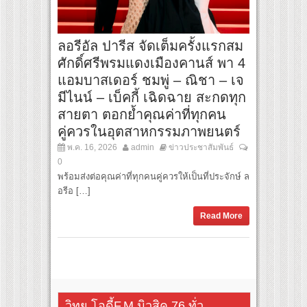
ลอรีอัล ปารีส จัดเต็มครั้งแรกสม
ศักดิ์ศรีพรมแดงเมืองคานส์ พา 4
แอมบาสเดอร์ ชมพู่ – ณิชา – เจ
มีไนน์ – เบ็คกี้ เฉิดฉาย สะกดทุก
สายตา ตอกย้ำคุณค่าที่ทุกคน
คู่ควรในอุตสาหกรรมภาพยนตร์
พ.ค. 16, 2026
admin
ข่าวประชาสัมพันธ์
0
พร้อมส่งต่อคุณค่าที่ทุกคนคู่ควรให้เป็นที่ประจักษ์ ล
อรีอ […]
Read More
วิทยุ โอดี้F.M.มิวสิค 76 ทั่ว