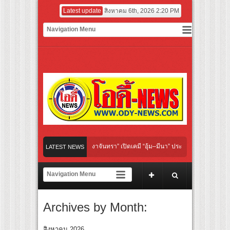
Latest update
สิงหาคม 6th, 2026 2:20 PM
Under Her Rules ใต้เงาจันทรา” เปิดเคมี “อุ้ม–มีนา” ประกบคู่ครั้งสำคัญ ชวนแฟนปักหมุดร
LATEST NEWS
เลิกอาย เลิกเงียบ เลิกชะล่าใจ” เรื่อง HPV ในแคมเปญ “HPV ไม่เป็นไร…ไม่ได้”
ร์ สู่ทีมชาติไทย ชวนแฟนลูกยางใกล้ชิดนักตบสาวทีมชาติไทย 15 ส.ค.นี้
Archives by Month:
ระดับโลก “ปู่ม่านย่าม่าน” เรียนรู้นวัตกรรมผักเชียงดาใน “หอมแผ่นดินฯ”
ักษ์ ‘คุณยายวรนาฏ’ (INHERIT) เตรียมคายตะขาบหนังไทยในรอบปฐมทัศน์โลก ณ เทศกาล
สิงหาคม 2026