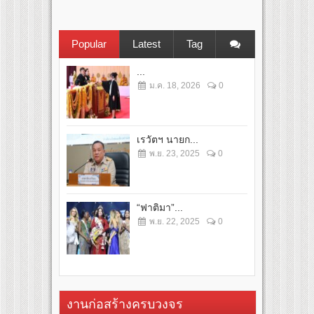
Popular
Latest
Tag
...
ม.ค. 18, 2026
0
เรวัตฯ นายก...
พ.ย. 23, 2025
0
“ฟาติมา”...
พ.ย. 22, 2025
0
งานก่อสร้างครบวงจร