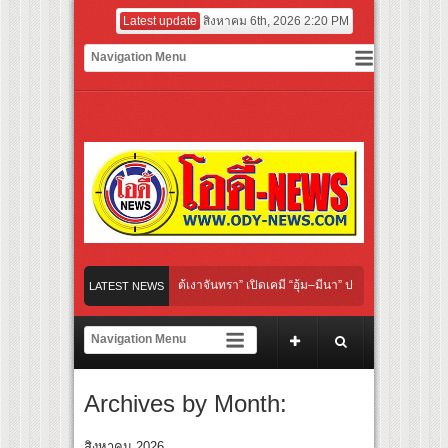
Latest update
สิงหาคม 6th, 2026 2:20 PM
l “Under Her Rules ใต้เงาจันทรา” เปิดเคมี “อุ้ม–มีนา” ประกบคู่ครั้งสำคัญ ชวนแฟนปักหม
LATEST NEWS
ย “เลิกอาย เลิกเงียบ เลิกชะล่าใจ” เรื่อง HPV ในแคมเปญ “HPV ไม่เป็นไร…ไม่ได้”
ชียร์ สู่ทีมชาติไทย ชวนแฟนลูกยางใกล้ชิดนักตบสาวทีมชาติไทย 15 ส.ค.นี้
Archives by Month:
นังระดับโลก “ปู่ม่านย่าม่าน” เรียนรู้นวัตกรรมผักเชียงดาใน “หอมแผ่นดินฯ”
์มยักษ์ ‘คุณยายวรนาฏ’ (INHERIT) เตรียมคายตะขาบหนังไทยในรอบปฐมทัศน์โลก ณ เทศ
สิงหาคม 2026