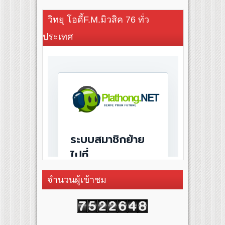
วิทยุ โอดี้F.M.มิวสิค 76 ทั่ว
ประเทศ
จำนวนผู้เข้าชม