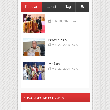
Popular
Latest
Tag
...
ม.ค. 18, 2026
0
เรวัตฯ นายก...
พ.ย. 23, 2025
0
“ฟาติมา”...
พ.ย. 22, 2025
0
งานก่อสร้างครบวงจร