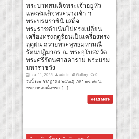
พระบาทสมเด็จพระเจ้าอยู่หัว
และสมเด็จพระนางเจ้า ฯ
พระบรมราชินี เสด็จ
พระราชดำเนินไปทรงเปลี่ยน
เครื่องทรงฤดูร้อนเป็นเครื่องทรง
ฤดูฝน ถวายพระพุทธมหามณี
รัตนปฏิมากร ณ พระอุโบสถวัด
พระศรีรัตนศาสดาราม พระบรม
มหาราชวัง
ก.ค. 11, 2025
admin
Gallery
0
วันนี้ (๑๑ กรกฎาคม ๒๕๖๘) เวลา ๑๗.๑๒ น.
พระบาทสมเด็จพระเ […]
Read More