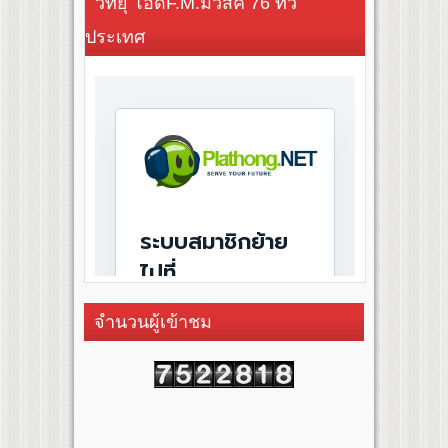
วิทยุ โอดี้F.M.มิวสิค 76 ทั่ว
ประเทศ
จำนวนผู้เข้าชม