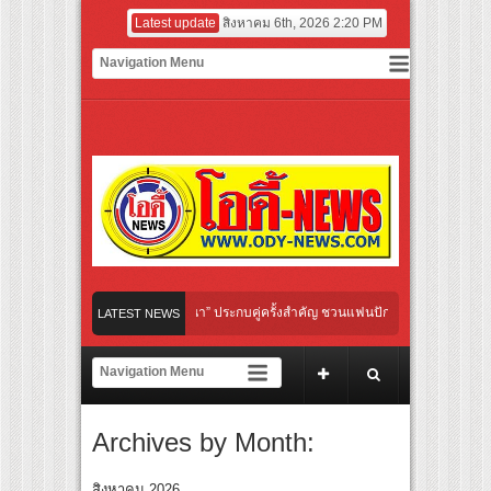
Latest update
สิงหาคม 6th, 2026 2:20 PM
ทรา” เปิดเคมี “อุ้ม–มีนา” ประกบคู่ครั้งสำคัญ ชวนแฟนปักหมุดรอชม 17 ตุลาคม นี้
LATEST NEWS
่าใจ” เรื่อง HPV ในแคมเปญ “HPV ไม่เป็นไร…ไม่ได้”
ูกยางใกล้ชิดนักตบสาวทีมชาติไทย 15 ส.ค.นี้
Archives by Month:
 เรียนรู้นวัตกรรมผักเชียงดาใน “หอมแผ่นดินฯ”
ERIT) เตรียมคายตะขาบหนังไทยในรอบปฐมทัศน์โลก ณ เทศกาลภาพยนตร์นานาชาติโตรอนโต
สิงหาคม 2026