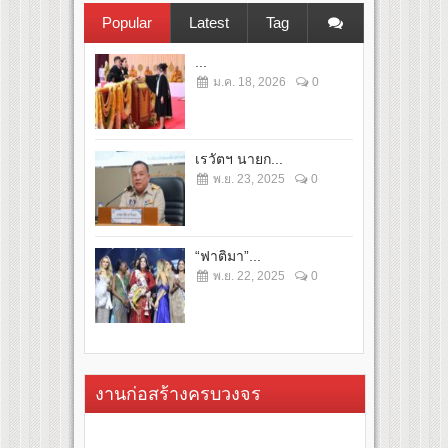
Popular
Latest
Tag
...
ม.ค. 18, 2026
0
เรวัตฯ นายก...
พ.ย. 23, 2025
0
“ฟาติมา”...
พ.ย. 22, 2025
0
งานก่อสร้างครบวงจร