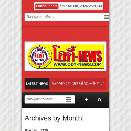
Latest update
สิงหาคม 6th, 2026 2:20 PM
 “Under Her Rules ใต้เงาจันทรา” เปิดเคมี “อุ้ม–มีนา” ประกบคู่ครั้งสำคัญ ชวนแฟนปักหมุ
LATEST NEWS
 “เลิกอาย เลิกเงียบ เลิกชะล่าใจ” เรื่อง HPV ในแคมเปญ “HPV ไม่เป็นไร…ไม่ได้”
ียร์ สู่ทีมชาติไทย ชวนแฟนลูกยางใกล้ชิดนักตบสาวทีมชาติไทย 15 ส.ค.นี้
Archives by Month:
ังระดับโลก “ปู่ม่านย่าม่าน” เรียนรู้นวัตกรรมผักเชียงดาใน “หอมแผ่นดินฯ”
มยักษ์ ‘คุณยายวรนาฏ’ (INHERIT) เตรียมคายตะขาบหนังไทยในรอบปฐมทัศน์โลก ณ เทศก
สิงหาคม 2026