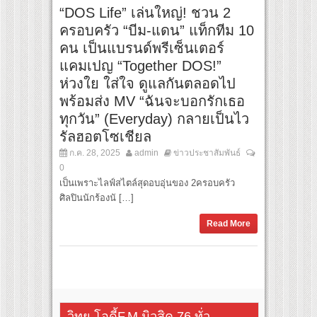
“DOS Life” เล่นใหญ่! ชวน 2
ครอบครัว “บีม-แดน” แท็กทีม 10
คน เป็นแบรนด์พรีเซ็นเตอร์
แคมเปญ “Together DOS!”
ห่วงใย ใส่ใจ ดูแลกันตลอดไป
พร้อมส่ง MV “ฉันจะบอกรักเธอ
ทุกวัน” (Everyday) กลายเป็นไว
รัลฮอตโซเชียล
ก.ค. 28, 2025
admin
ข่าวประชาสัมพันธ์
0
เป็นเพราะไลฟ์สไตล์สุดอบอุ่นของ 2ครอบครัว
ศิลปินนักร้องนั […]
Read More
วิทยุ โอดี้F.M.มิวสิค 76 ทั่ว