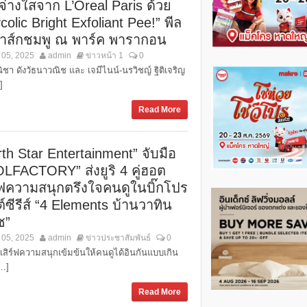
จ่างใสจาก L’Oreal Paris ด้วย
colic Bright Exfoliant Pee!” พีล
งมาส์กชมพู ณ พาร์ค พารากอน
 05, 2025
admin
ข่าวหน้า 1
0
ชา ดังวัธนาวณิช และ เจมีไนน์-นรวิชญ์ ฐิติเจริญ
]
Read More
th Star Entertainment” จับมือ
OLFACTORY” ส่งยูริ 4 คู่ฮอต
ร์ฟความสนุกตรึงใจคนดูในบิ๊กโปร
์ซีรีส์ “4 Elements บ้านวาทิน
ช”
 05, 2025
admin
ข่าวประชาสัมพันธ์
0
เสิร์ฟความสนุกเข้มข้นให้คนดูได้อินกันแบบเกิน
[…]
Read More