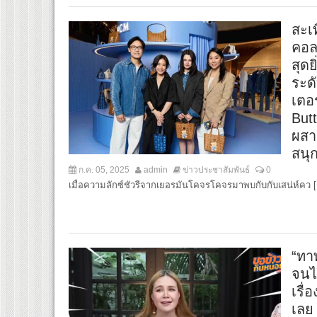
สะเ
คอล
สุด
ระด
เตอ
But
ผสา
สนุ
ก.ค. 05, 2025
admin
ข่าวประชาสัมพันธ์
0
เมื่อความลักซ์ชัวรีจากเยอรมันโคจรโคจรมาพบกับกับเสน่ห์คว 
“ทา
จนไ
เรื่
เลย