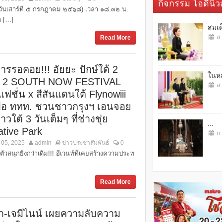
กิจกรรม โอดี้นิวส
้ (วันเสาร์ที่ ๕ กรกฎาคม ๒๕๖๘) เวลา ๑๘.๓๒ น.
 […]
สมเด
ส.
Read More
ารรอคอย!!! อัยยะ ปักษ์ใต้ 2
ในหล
 2 SOUTH NOW FESTIVAL
ส.
อแฟชั่น x สีสันแดนใต้ Flynowiii
มือ ททท. ชวนชาวกรุงฯ เอนจอย
ชาวใต้ 3 วันเต็มๆ ที่ช่างชุ่ย
...
ative Park
ก.
 05, 2025
admin
ข่าวประชาสัมพันธ์
0
ตัวสนุกยิ่งกว่าเดิม!!! อีเวนท์ที่เคยสร้างความประท
Read More
า-เจมีไนน์ เผยความลับความ