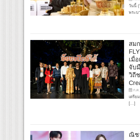
วันนี
พระบา
สมก
FLY
เมื่
จับ
วิถี
Cre
ก.ค.
เตรียม
[…]
ณิช