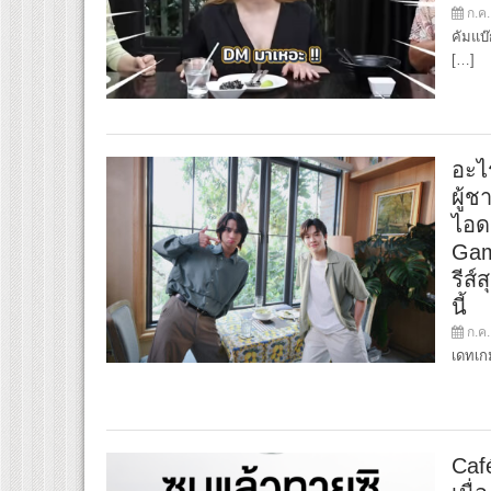
ก.ค.
คัมแบ๊
[…]
อะไร
ผู้ช
ไอด
Gam
รีส์
นี้
ก.ค.
เดทเกม
Caf