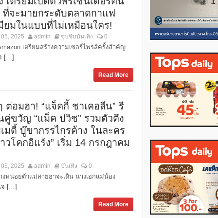
อง เตรียมเปิดตัวพรีเซนเตอร์คน
่ ที่จะมายกระดับตลาดกาแฟ
เมียมในแบบที่ไม่เหมือนใคร!
 05, 2025
admin
ซุบซิบบันเทิง
0
Amazon เตรียมสร้างความเซอร์ไพรส์ครั้งสำคัญ
ร […]
Read More
ๆ ต่อมฮา! “แจ็คกี้ ชาเคอลีน” รี
์นคู่ขวัญ “แม็ค ปวิช” รวมตัวตึง
เมดี้ บู๊ขากรรไกรค้าง ในละคร
สาวโคกอีแร้ง” เริ่ม 14 กรกฎาคม
 05, 2025
admin
บันเทิง
0
างหน่อยตัวแม่สายฮาจะเดิน นางเอกแม่น้อง
แจ […]
Read More