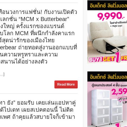
ทือนวงการแฟชั่น! กับงานเปิดตัว
เลกชั่น “MCM x Butterbear”
ยิ่งใหญ่ ครั้งแรกของแบรนด์
ับโลก MCM ที่ผนึกกำลังคาแรก
ร์สุดน่ารักของเมืองไทย
terbear ถ่ายทอดสู่งานออกแบบที่
นความหรูหราและความ
กสนานได้อย่างลงตัว
[…]
Read More
ทา ยัง” ยอมรับ เคยเล่นแอปหาคู่
ด้ไปเดท เผยสเปคตอนนี้ ไม่ติด
องเพศ ถ้าคุยแล้วสบายใจก็เข้ามา