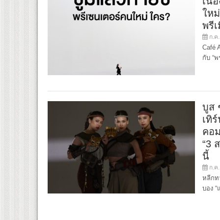
เนื่
ใหม
พรี
ก.ค.
Café 
กับ “พ
บูส 
เทิร
คอม
“3 
นี้
ก.ค.
หลีกท
บอง “