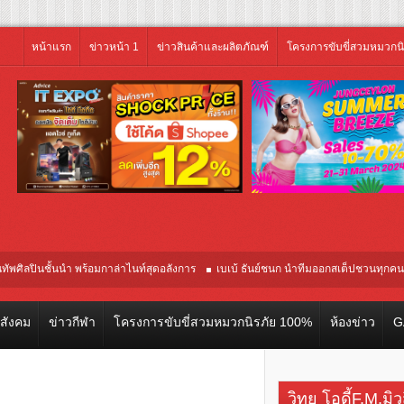
หน้าแรก
ข่าวหน้า 1
ข่าวสินค้าและผลิตภัณฑ์
โครงการขับขี่สวมหมวกน
้นนำ พร้อมกาล่าไนท์สุดอลังการ
เบเบ้ ธันย์ชนก นำทีมออกสเต็ปชวนทุกคนขยับร่
ณภาพจากอินโดนีเซีย เริ่มเที่ยวแรกบินแรก 6 สิงหาคมนี้
วสังคม
ข่าวกีฬา
โครงการขับขี่สวมหมวกนิรภัย 100%
ห้องข่าว
G
วิทยุ โอดี้F.M.มิ