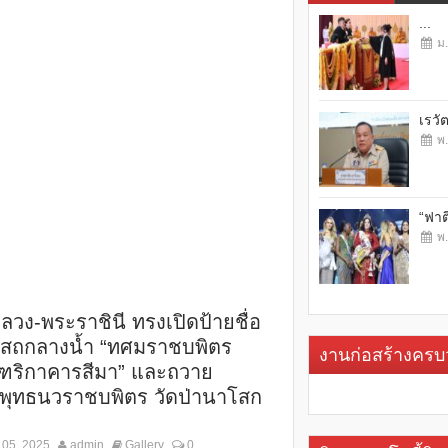
...
ม.
เรวั
พ.
“ฟาต
พ.
ลวง-พระราชินี ทรงเปิดป้ายชื่อ
บสถกลางน้ำ “ทศมราชบพิตร
งานก่อสร้างคร
ฑริกาคารสีมา” และถวาย
พุทธนวราชบพิตร วัดป่านาโสก
 05, 2025
admin
Gallery
0