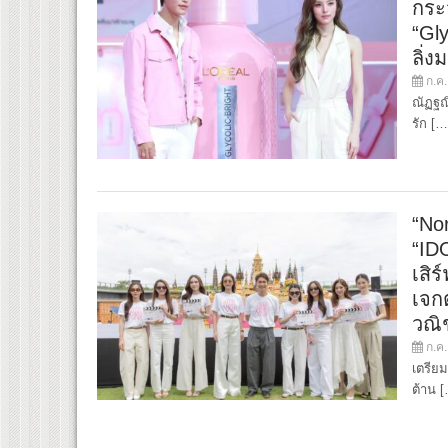
กระ
“Gly
ลิ่
ก.ค.
ณัฏฐณิ
รัก […
“Nor
“ID
เสิ
เจกต
วณิ
ก.ค.
เตรียม
ต้าน 