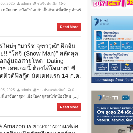
 05, 2025
admin
ซุบซิบบันเทิง
0
ก กลับมาทวงบัลลังก์สมกับเป็นตัวแม่ที่แท้ทรู สำหรั
Read More
ใหม่ๆ “มาร์ช จุฑาวุฒิ” ฝึกจีบ
าย!! “โคจิ (Snow Man)” สลัดลุค
อลสู่บอสสายโหด “Dating
e เดทเกมนี้ ต้องได้ใจนาย” ซี
สุดคิวต์ฟีลกู๊ด นัดเดทแรก 14 ก.ค.
 05, 2025
admin
ข่าวประชาสัมพันธ์
0
นี้น่าจับตาสุดๆ เมื่อโอตาคุสุดเนิร์ดน้องใหม่ […]
Read More
é Amazon เขย่าวงการกาแฟต่อ