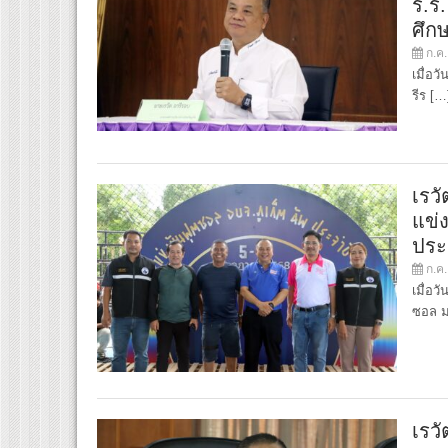
ร.ร
ศึก
ก.ค.
เมื่อว
รีร […
เรว
แข่
ประ
ก.ค.
เมื่อ
ซอล ม
เรว