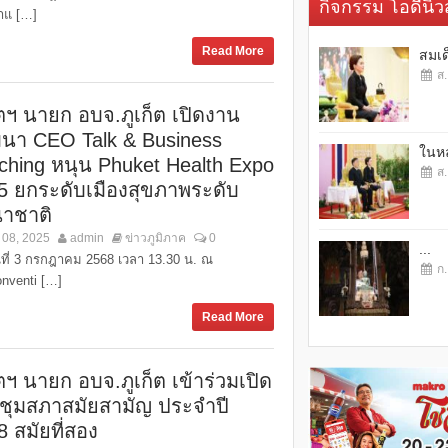
กิจกรรม โอดี้นิวส
าแ […]
Read More
สมเด
ส.
ัตฯ นายก อบจ.ภูเก็ต เปิดงาน
มนา CEO Talk & Business
ในหล
ching หนุน Phuket Health Expo
ส.
5 ยกระดับเมืองสุขภาพระดับ
าชาติ
 08, 2025
admin
ข่าวภูมิภาค
0
...
ันที่ 3 กรกฎาคม 2568 เวลา 13.30 น. ณ
ก.
onventi […]
Read More
ตฯ นายก อบจ.ภูเก็ต เข้าร่วมเปิด
ชุมสภาสมัยสามัญ ประจำปี
 สมัยที่สอง