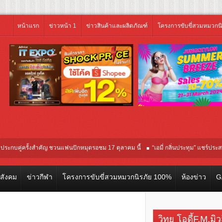
หน้าแรก
ข่าวหน้า 1
ข่าวสินค้าและผลิตภัณฑ์
โครงการขับขี่สวมหมวกน
คู่ครั้งสำคัญ ชวนแฟนปักหมุดรอชม 17 ตุลาคม นี้
“เอมี่ กลิ่นประทุม” แชร์ประสบการณ์
นรอบปฐมทัศน์โลก ณ เทศกาลภาพยนตร์นานาชาติโตรอนโต “จุ๋ย วรัทยา” ทุ่มสุดชีวิต โ
วสังคม
ข่าวกีฬา
โครงการขับขี่สวมหมวกนิรภัย 100%
ห้องข่าว
G
วิทยุ โอดี้F.M.มิ