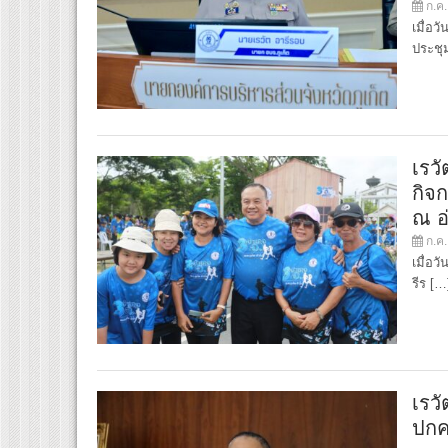
ก.ค.
เมื่อว
ประชุ
เรวั
กิจก
ณ อ
ก.ค.
เมื่อว
รีร […
เรวั
ปกค