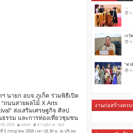
...
ม.
เรวั
พ.
“ฟาต
พ.
ตฯ นายก อบจ.ภูเก็ต ร่วมพิธีเปิด
 “ถนนสายผลไม้ X Arts
งานก่อสร้างคร
ival” ส่งเสริมเศรษฐกิจ ศิลป
นธรรม และการท่องเที่ยวชุมชน
 08, 2025
admin
ข่าวภูมิภาค
0
ันที่ 5 กรกฎาคม 2568 เวลา 18.30 น. ณ บริเวณ