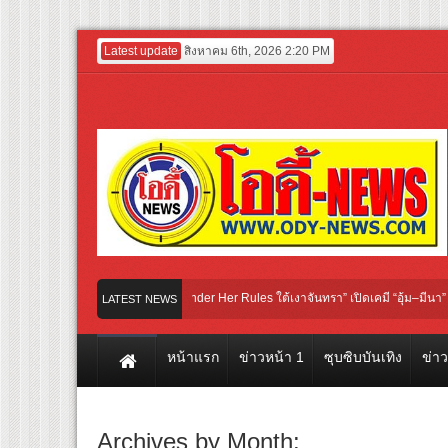
Latest update
สิงหาคม 6th, 2026 2:20 PM
งสรวงซีรีส์ iQIYI Original “Under Her Rules ใต้เงาจันทรา” เปิดเคมี “อุ้ม–มีนา” ประกบ
LATEST NEWS
วอย่างแรก! ภาพยนตร์ฟอร์มยักษ์ ‘คุณยายวรนาฏ’ (INHERIT) เตรียมคายตะขาบหนังไทยใ
หน้าแรก
ข่าวหน้า 1
ซุบซิบบันเทิง
ข่า
Archives by Month: