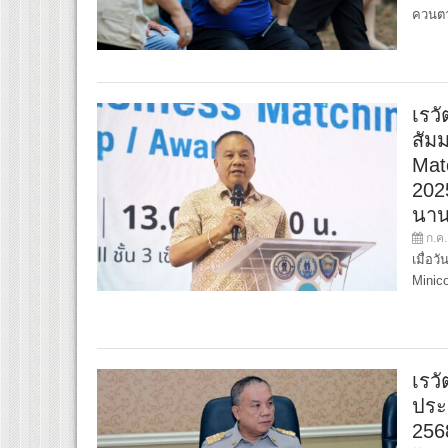
ควนต
เรว
สัม
Mat
202
นาน
ก.ค.
เมื่อว
Minic
เรวั
ประ
2568