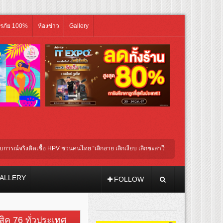
ิรภัย 100%
ห้องข่าว
Gallery
จริงติดเชื้อ HPV ชวนคนไทย “เลิกอาย เลิกเงียบ เลิกชะล่าใจ” เรื่อง HPV ในแคมเปญ “HPV
กนหัวรับบทแม่ชี นำทีมนักแสดงประชันความสยอง!
ALLERY
FOLLOW
วสิค 76 ทั่วประเทศ