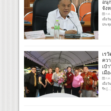
อนุ
จังห
ก.ค.
เมื่อว
ประชุ
เรว
ควา
เป๋
เมือ
ก.ค.
เมื่อว
รีร […